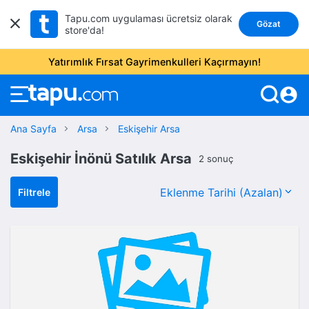
Tapu.com uygulaması ücretsiz olarak
Gözat
store'da!
Yatırımlık Fırsat Gayrimenkulleri Kaçırmayın!
account_circle
Ana Sayfa
Arsa
Eskişehir Arsa
Eskişehir İnönü Satılık Arsa
2 sonuç
Filtrele