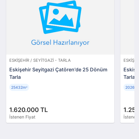
ESKIŞEHIR / SEYITGAZI - TARLA
ESKIŞEH
Eskişehir Seyitgazi Çatören'de 25 Dönüm
Eskişe
Tarla
Tarla
25432m
20260
²
1.620.000 TL
1.25
İstenen Fiyat
İstenen