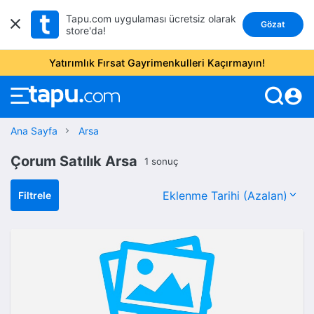
Tapu.com uygulaması ücretsiz olarak
Gözat
store'da!
Yatırımlık Fırsat Gayrimenkulleri Kaçırmayın!
account_circle
Ana Sayfa
Arsa
Çorum Satılık Arsa
1 sonuç
Filtrele