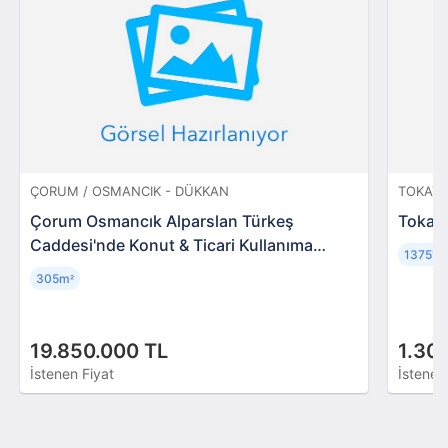
ÇORUM / OSMANCIK - DÜKKAN
TOKAT 
Çorum Osmancık Alparslan Türkeş
Tokat 
Caddesi'nde Konut & Ticari Kullanıma
13751
Uygun Taşınmazlar
305m
²
19.850.000 TL
1.30
İstenen Fiyat
İstenen