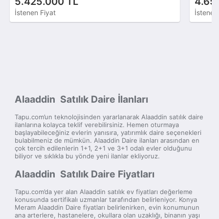
5.425.000 TL
4.65
İstenen Fiyat
İstenen
Alaaddin Satılık Daire İlanları
Tapu.com’un teknolojisinden yararlanarak Alaaddin satılık daire
ilanlarına kolayca teklif verebilirsiniz. Hemen oturmaya
başlayabileceğiniz evlerin yanısıra, yatırımlık daire seçenekleri
bulabilmeniz de mümkün. Alaaddin Daire ilanları arasından en
çok tercih edilenlerin 1+1, 2+1 ve 3+1 odalı evler olduğunu
biliyor ve sıklıkla bu yönde yeni ilanlar ekliyoruz.
Alaaddin Satılık Daire Fiyatları
Tapu.com’da yer alan Alaaddin satılık ev fiyatları değerleme
konusunda sertifikalı uzmanlar tarafından belirleniyor. Konya
Meram Alaaddin Daire fiyatları belirlenirken, evin konumunun
ana arterlere, hastanelere, okullara olan uzaklığı, binanın yaşı