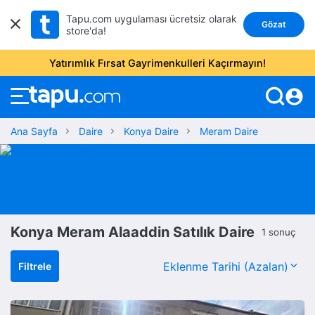
Tapu.com uygulaması ücretsiz olarak
Gözat
store'da!
Yatırımlık Fırsat Gayrimenkulleri Kaçırmayın!
account_circle
Ana Sayfa
Daire
Konya Daire
Meram Daire
Konya Meram Alaaddin Satılık Daire
1 sonuç
Filtrele