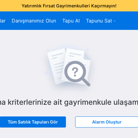
Yatırımlık Fırsat Gayrimenkulleri Kaçırmayın!
lar
Danışmanımız Olun
Tapu Al
Tapunu Sat
a kriterlerinize ait gayrimenkule ulaşam
Tüm Satılık Tapuları Gör
Alarm Oluştur