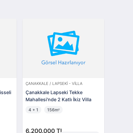
ÇANAKKALE / LAPSEKI - VILLA
TEKIRDAĞ
sseli
Çanakkale Lapseki Tekke
Süleyma
Mahallesi'nde 2 Katlı İkiz Villa
Mahalles
Mesken
4 + 1
156m
5 + 1
²
6.200.000 TL
13.000