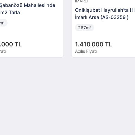
İMARLI
ı Şabanözü Mahallesi'nde
Onikişubat Hayrullah'ta Hi
 m2 Tarla
İmarlı Arsa (AS-03259 )
6m
²
267m
²
.000 TL
1.410.000 TL
yatı
Açılış Fiyatı