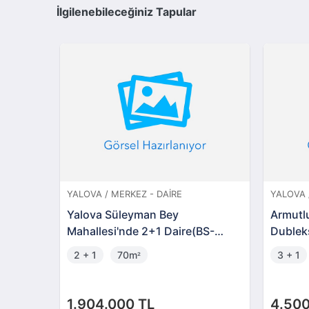
İlgilenebileceğiniz Tapular
YALOVA / MERKEZ - DAIRE
YALOVA 
Yalova Süleyman Bey
Armutlu
Mahallesi'nde 2+1 Daire(BS-
Dublek
00167)
2 + 1
70m
3 + 1
²
1.904.000 TL
4.500