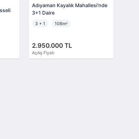
Adıyaman Kayalık Mahallesi'nde
sseli
3+1 Daire
3 + 1
108m
²
2.950.000 TL
Açılış Fiyatı