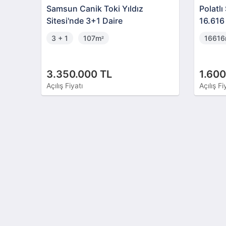
Samsun Canik Toki Yıldız
Polatl
Sitesi'nde 3+1 Daire
16.616
3 + 1
107m
1661
²
3.350.000 TL
1.600
Açılış Fiyatı
Açılış Fi