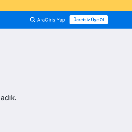
Ara
Giriş Yap
Ücretsiz Üye Ol
adık.