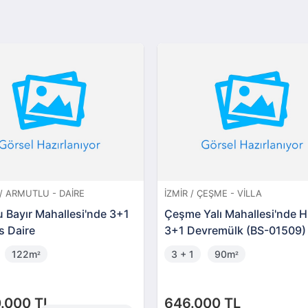
/ ARMUTLU - DAIRE
İZMIR / ÇEŞME - VILLA
 Bayır Mahallesi'nde 3+1
Çeşme Yalı Mahallesi'nde Hi
s Daire
3+1 Devremülk (BS-01509)
122m
3 + 1
90m
²
²
.000 TL
646.000 TL