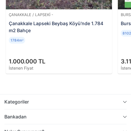
ÇANAKKALE / LAPSEKI -
BURS
Çanakkale Lapseki Beybaş Köyü'nde 1.784
Burs
m2 Bahçe
810
1784m
²
1.000.000 TL
3.1
İstenen Fiyat
İsten
Kategoriler
Bankadan