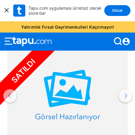
Tapu.com uygulaması ücretsiz olarak
Gözat
store'da!
Yatırımlık Fırsat Gayrimenkulleri Kaçırmayın!
account_circle
SATILDI