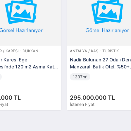
R / KARESI - DÜKKAN
ANTALYA / KAŞ - TURISTIK
ir Karesi Ege
Nadir Bulunan 27 Odalı Den
esi'nde 120 m2 Asma Katlı
Manzaralı Butik Otel, %50+
 (BS-01168)
Kârlılık Potansiyeli Bulunan
1337m
²
Fırsat
.000 TL
295.000.000 TL
Fiyat
İstenen Fiyat