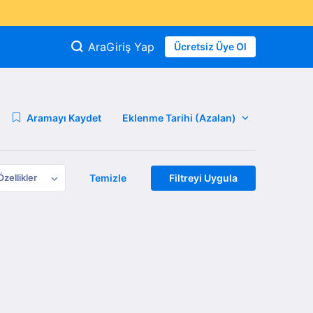
Ara
Giriş Yap
Ücretsiz Üye Ol
Aramayı Kaydet
Özellikler
Temizle
Filtreyi Uygula