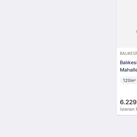
BALIKESI
Balıkes
Mahall
Dükkan
120m
²
6.229
İstenen 