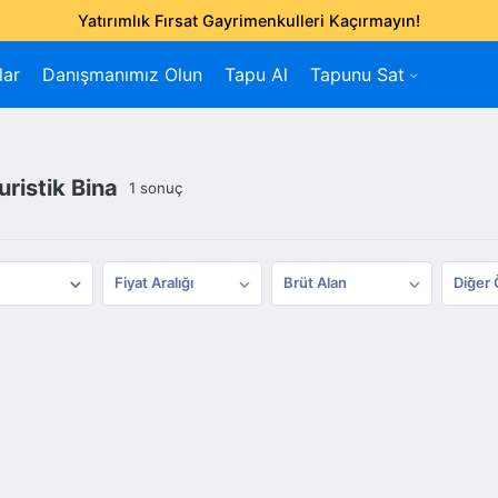
Yatırımlık Fırsat Gayrimenkulleri Kaçırmayın!
lar
Danışmanımız Olun
Tapu Al
Tapunu Sat
uristik Bina
1 sonuç
Fiyat Aralığı
Brüt Alan
Diğer 