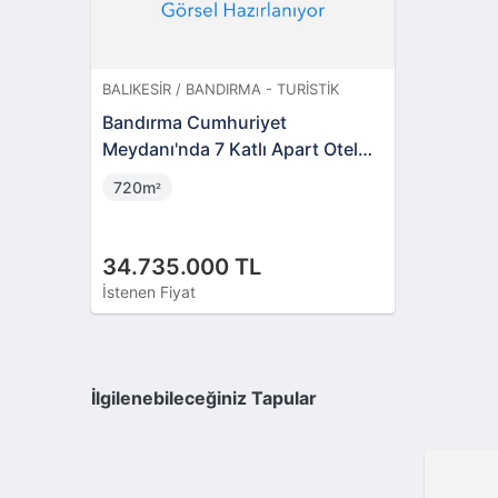
BALIKESIR / BANDIRMA - TURISTIK
Bandırma Cumhuriyet
Meydanı'nda 7 Katlı Apart Otel
(BS-00126)
720m
²
34.735.000 TL
İstenen Fiyat
İlgilenebileceğiniz Tapular