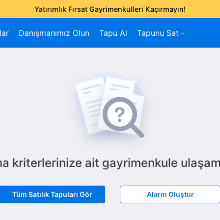
Yatırımlık Fırsat Gayrimenkulleri Kaçırmayın!
lar
Danışmanımız Olun
Tapu Al
Tapunu Sat
a kriterlerinize ait gayrimenkule ulaşam
Tüm Satılık Tapuları Gör
Alarm Oluştur