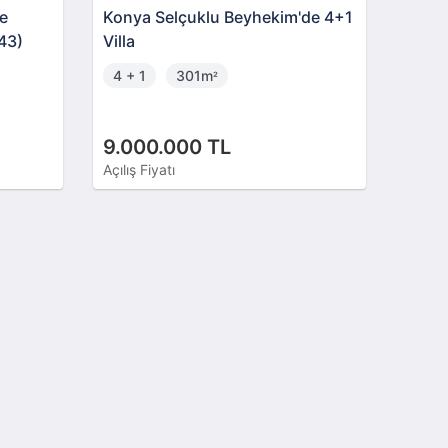
de
Konya Selçuklu Beyhekim'de 4+1
43)
Villa
4 + 1
301m
²
9.000.000 TL
Açılış Fiyatı