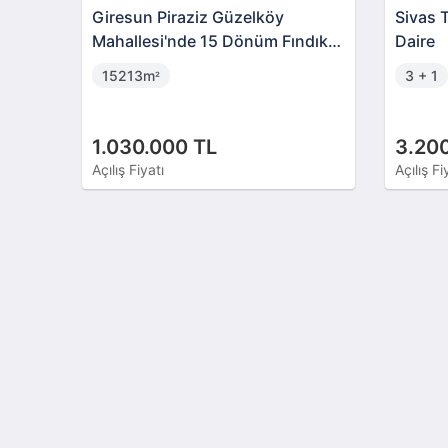
Giresun Piraziz Güzelköy
Sivas 
Mahallesi'nde 15 Dönüm Fındık
Daire
Bahçesi
15213m
3 + 1
²
1.030.000 TL
3.20
Açılış Fiyatı
Açılış Fi