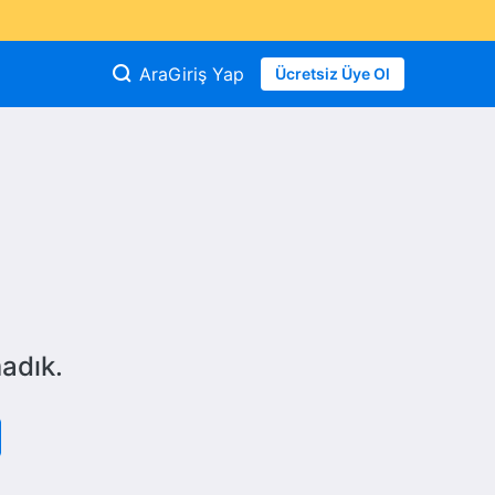
Ara
Giriş Yap
Ücretsiz Üye Ol
adık.