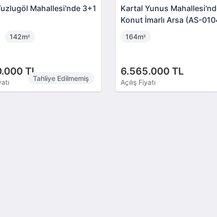
Tuzlugöl Mahallesi'nde 3+1
Kartal Yunus Mahallesi'n
Konut İmarlı Arsa (AS-010
142m
164m
²
²
0.000 TL
6.565.000 TL
Tahliye Edilmemiş
yatı
Açılış Fiyatı