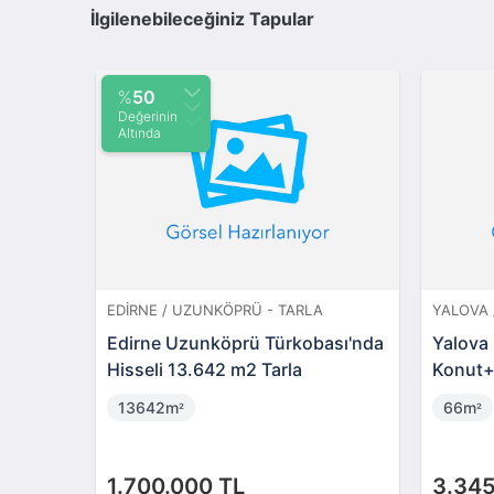
İlgilenebileceğiniz Tapular
İSTANBUL / KAĞITHANE - İMARLI
BALIKESIR 
Seyrantepe Asaf Caddesi'nde
Balıkesir
Köşe Konumlu Ticari İmarlı Arsa
m2 Arsa 
465m
118m
²
²
47.000.000 TL
380.00