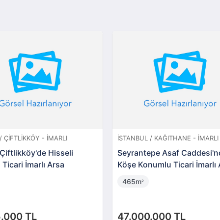
/ BALYA - İMARLI
BALIKESIR / MANYAS - İMARLI
 Balya Enverpaşa 'da 118
Manyas Çavuş Mahallesi'nde
(AS-00001)
m2 Arsa (AS-01898)
813m
²
0 TL
1.000.000 TL