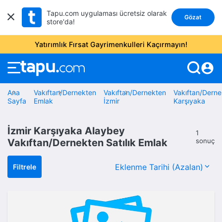
Tapu.com uygulaması ücretsiz olarak
Gözat
store'da!
Yatırımlık Fırsat Gayrimenkulleri Kaçırmayın!
account_circle
Ana
Vakıftan/Dernekten
Vakıftan/Dernekten
Vakıftan/Derne
Sayfa
Emlak
İzmir
Karşıyaka
İzmir Karşıyaka Alaybey
1
Vakıftan/Dernekten Satılık Emlak
sonuç
Filtrele