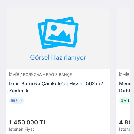
İZMIR / BORNOVA - BAĞ & BAHÇE
İZMIR 
İzmir Bornova Çamkule'de Hisseli 562 m2
Meneme
Zeytinlik
Dublek
562m
3 + 1
²
1.450.000 TL
4.80
İstenen Fiyat
İstenen