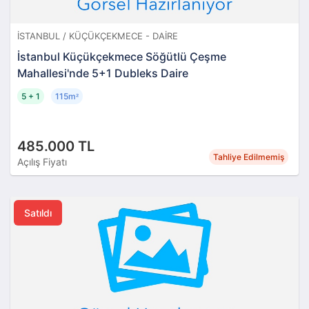
İSTANBUL / KÜÇÜKÇEKMECE - DAIRE
İstanbul Küçükçekmece Söğütlü Çeşme
Mahallesi'nde 5+1 Dubleks Daire
5 + 1
115m
²
485.000 TL
Tahliye Edilmemiş
Açılış Fiyatı
Satıldı