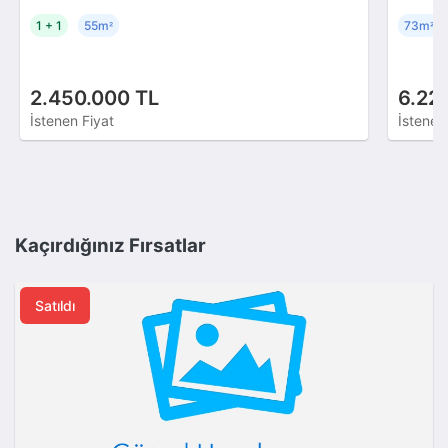
1 + 1
55m
73m
²
²
2.450.000 TL
6.22
İstenen Fiyat
İstenen
Kaçırdığınız Fırsatlar
Satıldı