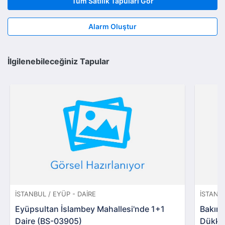
Tüm Satılık Tapuları Gör
Alarm Oluştur
İlgilenebileceğiniz Tapular
İSTANBUL / EYÜP - DAIRE
İSTANB
Eyüpsultan İslambey Mahallesi'nde 1+1
Bakırk
Daire (BS-03905)
Dükka