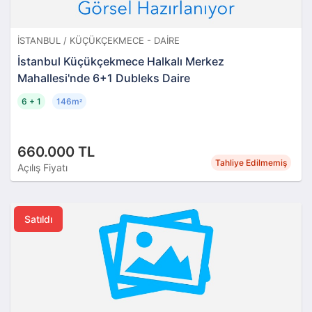
İSTANBUL / KÜÇÜKÇEKMECE - DAIRE
İstanbul Küçükçekmece Halkalı Merkez
Mahallesi'nde 6+1 Dubleks Daire
6 + 1
146m
²
660.000 TL
Tahliye Edilmemiş
Açılış Fiyatı
Satıldı