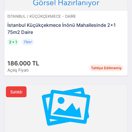
İSTANBUL / KÜÇÜKÇEKMECE - DAIRE
İstanbul Küçükçekmece İnönü Mahallesinde 2+1
75m2 Daire
2 + 1
75m
²
186.000 TL
Tahliye Edilmemiş
Açılış Fiyatı
Satıldı