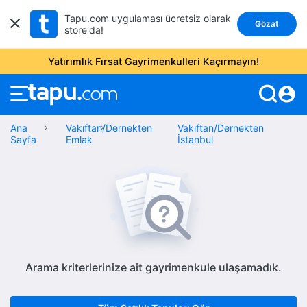
Tapu.com uygulaması ücretsiz olarak
Gözat
store'da!
Yatırımlık Fırsat Gayrimenkulleri Kaçırmayın!
account_circle
Ana
Vakıftan/Dernekten
Vakıftan/Dernekten
Sayfa
Emlak
İstanbul
Arama kriterlerinize ait gayrimenkule ulaşamadık.