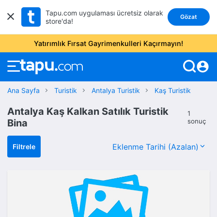
Tapu.com uygulaması ücretsiz olarak
Gözat
store'da!
Yatırımlık Fırsat Gayrimenkulleri Kaçırmayın!
account_circle
Ana Sayfa
Turistik
Antalya Turistik
Kaş Turistik
Antalya Kaş Kalkan Satılık Turistik
1
Bina
sonuç
Filtrele