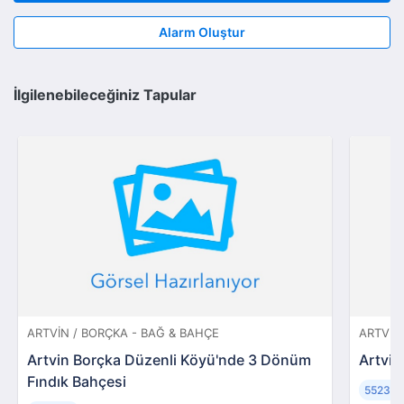
Alarm Oluştur
İlgilenebileceğiniz Tapular
ARTVIN / BORÇKA - BAĞ & BAHÇE
ARTVIN
Artvin Borçka Düzenli Köyü'nde 3 Dönüm
Artvin
Fındık Bahçesi
5523m
²