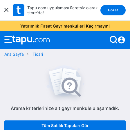
Tapu.com uygulaması ücretsiz olarak
Gözat
store'da!
Yatırımlık Fırsat Gayrimenkulleri Kaçırmayın!
account_circle
Ana Sayfa
Ticari
Arama kriterlerinize ait gayrimenkule ulaşamadık.
Tüm Satılık Tapuları Gör