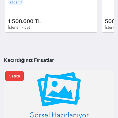
2869m
²
1.500.000 TL
500.
İstenen Fiyat
İstenen
Kaçırdığınız Fırsatlar
Satıldı