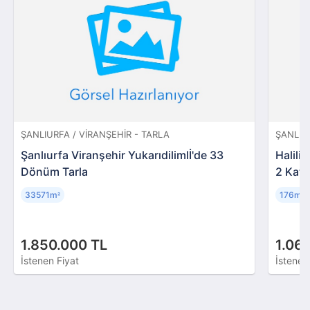
ŞANLIURFA / VIRANŞEHIR - TARLA
ŞANLIUR
Şanlıurfa Viranşehir Yukarıdilimlİ'de 33
Halili
Dönüm Tarla
2 Kat 
33571m
176m
²
²
1.850.000 TL
1.06
İstenen Fiyat
İstenen