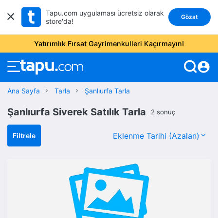
Tapu.com uygulaması ücretsiz olarak
Gözat
store'da!
Yatırımlık Fırsat Gayrimenkulleri Kaçırmayın!
account_circle
Ana Sayfa
Tarla
Şanlıurfa Tarla
Şanlıurfa Siverek Satılık Tarla
2 sonuç
Filtrele