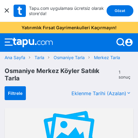
Tapu.com uygulaması ücretsiz olarak
Gözat
store'da!
Yatırımlık Fırsat Gayrimenkulleri Kaçırmayın!
account_circle
Ana Sayfa
Tarla
Osmaniye Tarla
Merkez Tarla
Osmaniye Merkez Köyler Satılık
1
Tarla
sonuç
Filtrele