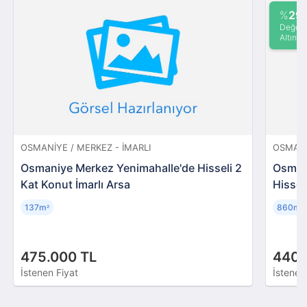
%
29
Değeri
Altında
OSMANIYE / MERKEZ - İMARLI
OSMANI
Osmaniye Merkez Yenimahalle'de Hisseli 2
Osmani
Kat Konut İmarlı Arsa
Hisseli
137m
860m
²
²
475.000 TL
440.
İstenen Fiyat
İstenen