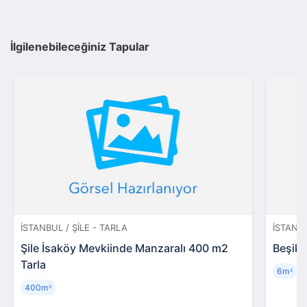
İlgilenebileceğiniz Tapular
İSTANBUL / ŞILE - TARLA
İSTANBU
Şile İsaköy Mevkiinde Manzaralı 400 m2
Beşikt
Tarla
6m
²
400m
²