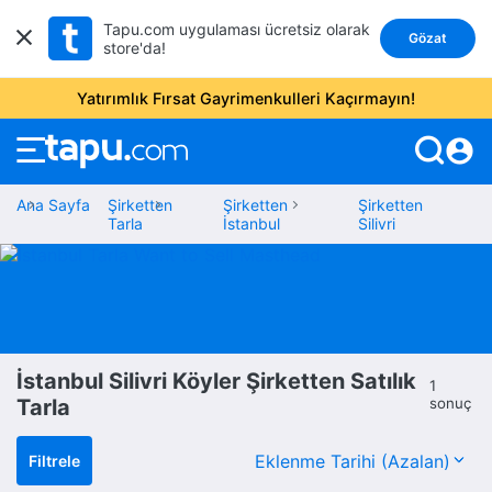
Tapu.com uygulaması ücretsiz olarak
Gözat
store'da!
Yatırımlık Fırsat Gayrimenkulleri Kaçırmayın!
account_circle
Ana Sayfa
Şirketten
Şirketten
Şirketten
Tarla
İstanbul
Silivri
İstanbul Silivri Köyler Şirketten Satılık
1
Tarla
sonuç
Filtrele