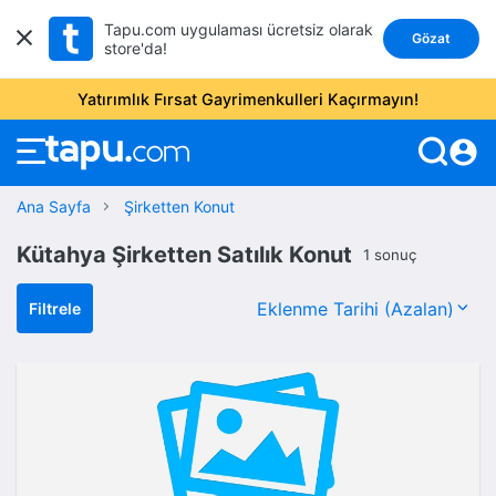
Tapu.com uygulaması ücretsiz olarak
Gözat
store'da!
Yatırımlık Fırsat Gayrimenkulleri Kaçırmayın!
account_circle
Ana Sayfa
Şirketten Konut
Kütahya Şirketten Satılık Konut
1 sonuç
Filtrele