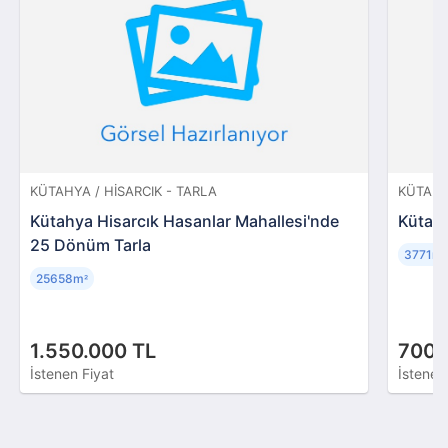
KÜTAHYA / HISARCIK - TARLA
KÜTAHY
Kütahya Hisarcık Hasanlar Mahallesi'nde
Kütahy
25 Dönüm Tarla
3771m
²
25658m
²
1.550.000 TL
700.
İstenen Fiyat
İstenen