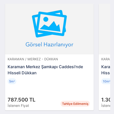
KARAMAN / MERKEZ - DÜKKAN
KARAMA
Karaman Merkez Şamkapı Caddesi'nde
Karam
Hisseli Dükkan
Hissel
5m
10m
²
²
787.500 TL
1.30
Tahliye Edilmemiş
İstenen Fiyat
İstenen