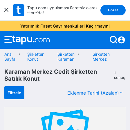
Tapu.com uygulaması ücretsiz olarak
Gözat
store'da!
Yatırımlık Fırsat Gayrimenkulleri Kaçırmayın!
account_circle
Ana
Şirketten
Şirketten
Şirketten
Sayfa
Konut
Karaman
Merkez
Karaman Merkez Cedit Şirketten
1
Satılık Konut
sonuç
Filtrele