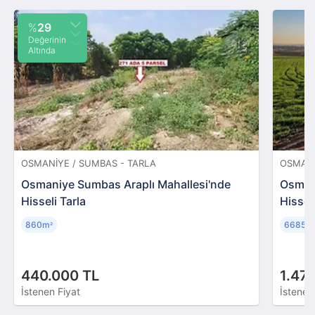
%
29
Değerinin
Altında
OSMANIYE / SUMBAS - TARLA
OSMANI
Osmaniye Sumbas Araplı Mahallesi'nde
Osman
Hisseli Tarla
Hissel
860m
6685m
²
440.000 TL
1.47
İstenen Fiyat
İstenen