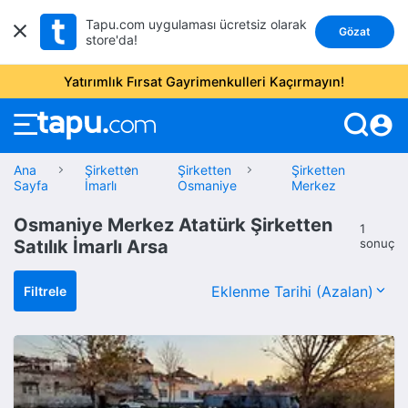
Tapu.com uygulaması ücretsiz olarak
Gözat
store'da!
Yatırımlık Fırsat Gayrimenkulleri Kaçırmayın!
account_circle
Ana
Şirketten
Şirketten
Şirketten
Sayfa
İmarlı
Osmaniye
Merkez
Osmaniye Merkez Atatürk Şirketten
1
Satılık İmarlı Arsa
sonuç
Filtrele