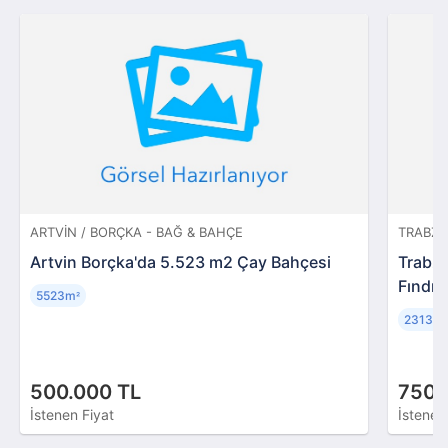
ARTVIN / BORÇKA - BAĞ & BAHÇE
TRABZO
Artvin Borçka'da 5.523 m2 Çay Bahçesi
Trabzo
Fındık
5523m
²
2313m
²
500.000 TL
750.
İstenen Fiyat
İstenen