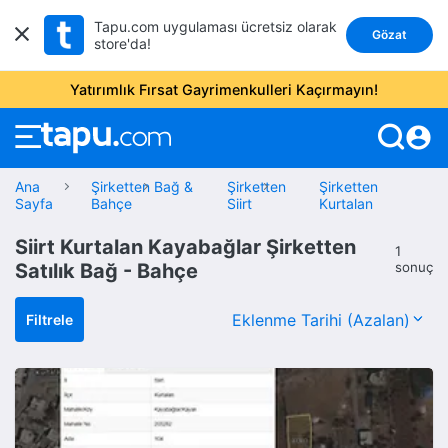
Tapu.com uygulaması ücretsiz olarak
Gözat
store'da!
Yatırımlık Fırsat Gayrimenkulleri Kaçırmayın!
account_circle
Ana
Şirketten Bağ &
Şirketten
Şirketten
Sayfa
Bahçe
Siirt
Kurtalan
Siirt Kurtalan Kayabağlar Şirketten
1
Satılık Bağ - Bahçe
sonuç
Filtrele