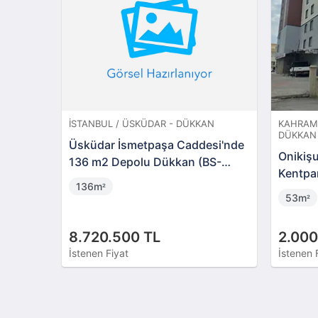
İSTANBUL / ÜSKÜDAR - DÜKKAN
KAHRAMA
DÜKKAN
Üsküdar İsmetpaşa Caddesi'nde
Onikiş
136 m2 Depolu Dükkan (BS-
Kentpar
03874)
136m
²
Dükka
53m
²
8.720.500 TL
2.000
İstenen Fiyat
İstenen 