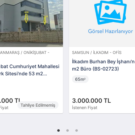
NMARAŞ / ONIKIŞUBAT -
SAMSUN / İLKADIM - OFIS
İlkadım Burhan Bey İşhanı'
ubat Cumhuriyet Mahallesi
m2 Büro (BS-02723)
k Sitesi'nde 53 m2
65m
²
n
.000 TL
3.000.000 TL
Tahliye Edilmemiş
Fiyat
İstenen Fiyat