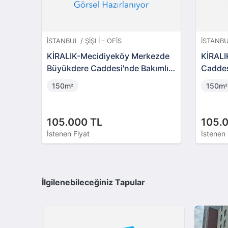
İSTANBUL / ŞIŞLI - OFIS
İSTANBUL
KİRALIK-Mecidiyeköy Merkezde
KİRALI
Büyükdere Caddesi'nde Bakımlı
Caddes
Geniş Ofis
150m
150m
²
²
105.000 TL
105.
İstenen Fiyat
İstenen 
İlgilenebileceğiniz Tapular