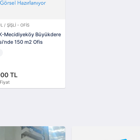
 / ŞIŞLI - OFIS
K-Mecidiyeköy Büyükdere
i'nde 150 m2 Ofis
000 TL
Fiyat