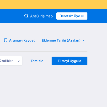
Ara
Giriş Yap
Ücretsiz Üye Ol
Aramayı Kaydet
Özellikler
Temizle
Filtreyi Uygula