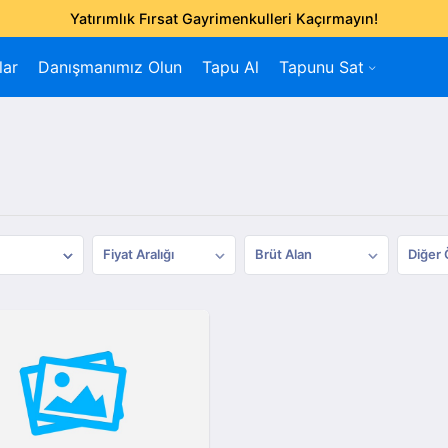
Yatırımlık Fırsat Gayrimenkulleri Kaçırmayın!
lar
Danışmanımız Olun
Tapu Al
Tapunu Sat
Fiyat Aralığı
Brüt Alan
Diğer 