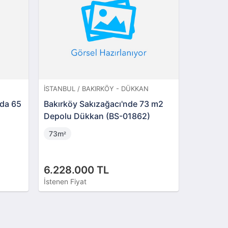
İSTANBUL / BAKIRKÖY - DÜKKAN
SAMSUN /
nda 65
Bakırköy Sakızağacı'nde 73 m2
Samsun 
Depolu Dükkan (BS-01862)
Mahalle
73m
100m
²
²
6.228.000 TL
3.250.
İstenen Fiyat
İstenen Fi