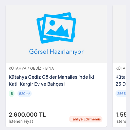
KÜTAHYA / GEDIZ - BINA
KÜTAHY
Kütahya Gediz Gökler Mahallesi'nde İki
Kütahy
Katlı Kargir Ev ve Bahçesi
25 Dö
5
520m
25658
²
2.600.000 TL
1.55
Tahliye Edilmemiş
İstenen Fiyat
İstenen