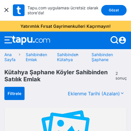
Tapu.com uygulaması ücretsiz olarak
Gözat
store'da!
Yatırımlık Fırsat Gayrimenkulleri Kaçırmayın!
account_circle
Ana
Sahibinden
Sahibinden
Sahibinden
Sayfa
Emlak
Kütahya
Şaphane
Kütahya Şaphane Köyler Sahibinden
2
Satılık Emlak
sonuç
Filtrele