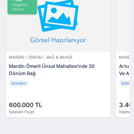
Değerinin
Altında
MARDIN / ÖMERLI - BAĞ & BAHÇE
MARDIN
Mardin Ömerli Ünsal Mahallesi'nde 30
Artukl
Dönüm Bağ
Ve Ars
30238m
225m
²
²
600.000 TL
3.40
İstenen Fiyat
İstenen