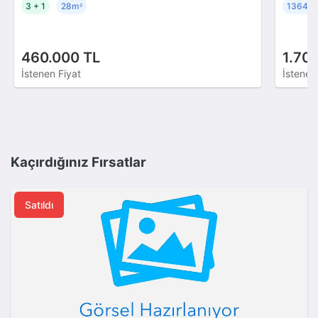
3 + 1
28m
13642
²
460.000 TL
1.70
İstenen Fiyat
İstenen
Kaçırdığınız Fırsatlar
Satıldı