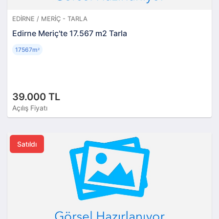
EDIRNE / MERIÇ - TARLA
Edirne Meriç'te 17.567 m2 Tarla
17567m
²
39.000 TL
Açılış Fiyatı
Satıldı