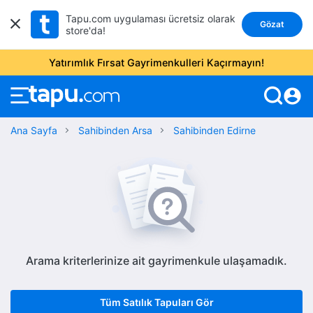
Tapu.com uygulaması ücretsiz olarak
Gözat
store'da!
Yatırımlık Fırsat Gayrimenkulleri Kaçırmayın!
account_circle
Ana Sayfa
Sahibinden Arsa
Sahibinden Edirne
Arama kriterlerinize ait gayrimenkule ulaşamadık.
Tüm Satılık Tapuları Gör