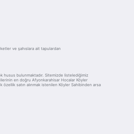
irketler ve şahıslara ait tapulardan
 çok husus bulunmaktadır. Sitemizde listelediğimiz
rilerinin en doğru Afyonkarahisar Hocalar Köyler
k özellik satın alınmak istenilen Köyler Sahibinden arsa