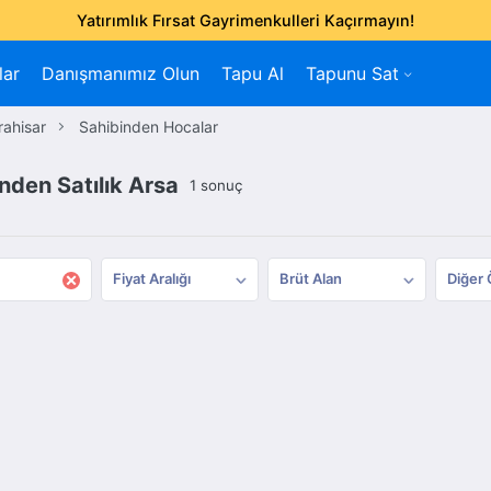
Yatırımlık Fırsat Gayrimenkulleri Kaçırmayın!
lar
Danışmanımız Olun
Tapu Al
Tapunu Sat
rahisar
Sahibinden Hocalar
nden Satılık Arsa
1 sonuç
×
Fiyat Aralığı
Brüt Alan
Diğer 