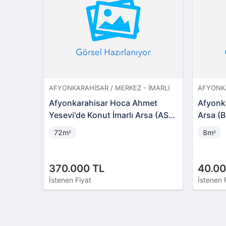
AFYONKARAHISAR / MERKEZ - İMARLI
AFYONKA
Afyonkarahisar Hoca Ahmet
Afyonka
Yesevi'de Konut İmarlı Arsa (AS-
Arsa (
01887)
72m
8m
²
²
370.000 TL
40.00
İstenen Fiyat
İstenen 