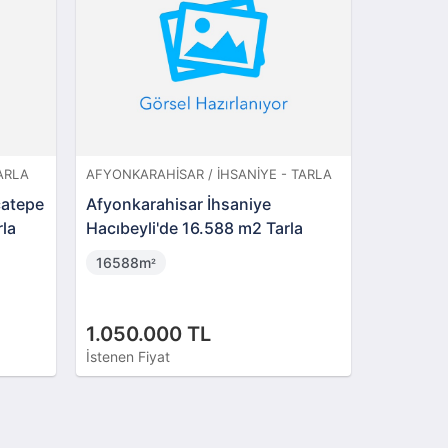
Altında
ARLA
AFYONKARAHISAR / İHSANIYE - TARLA
AFYONKAR
catepe
Afyonkarahisar İhsaniye
Afyonkar
rla
Hacıbeyli'de 16.588 m2 Tarla
Mahallesi
16588m
216m
²
²
1.050.000 TL
3.700.
İstenen Fiyat
İstenen Fi