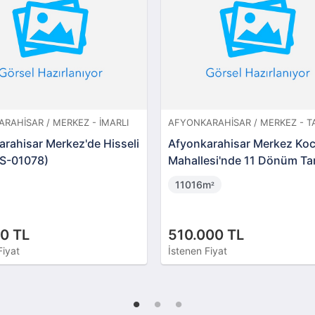
RAHISAR / MERKEZ - İMARLI
AFYONKARAHISAR / MERKEZ - T
rahisar Merkez'de Hisseli
Afyonkarahisar Merkez Ko
BS-01078)
Mahallesi'nde 11 Dönüm Ta
11016m
²
0 TL
510.000 TL
Fiyat
İstenen Fiyat