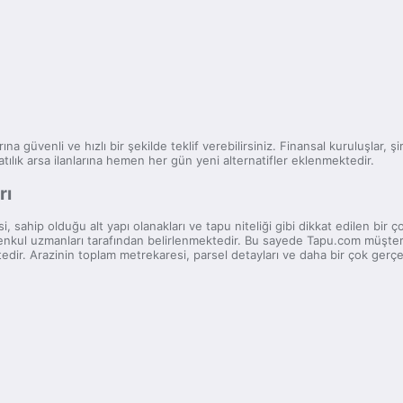
ı
ına güvenli ve hızlı bir şekilde teklif verebilirsiniz. Finansal kuruluşlar, ş
ılık arsa ilanlarına hemen her gün yeni alternatifler eklenmektedir.
rı
, sahip olduğu alt yapı olanakları ve tapu niteliği gibi dikkat edilen bir
yrimenkul uzmanları tarafından belirlenmektedir. Bu sayede Tapu.com müşte
tedir. Arazinin toplam metrekaresi, parsel detayları ve daha bir çok gerçe