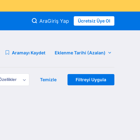
Ara
Giriş Yap
Ücretsiz Üye Ol
Aramayı Kaydet
Özellikler
Temizle
Filtreyi Uygula