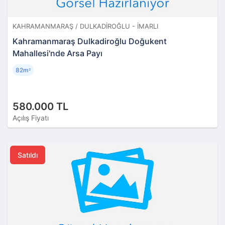
KAHRAMANMARAŞ / DULKADIROĞLU - İMARLI
Kahramanmaraş Dulkadiroğlu Doğukent
Mahallesi'nde Arsa Payı
82m
²
580.000 TL
Açılış Fiyatı
Satıldı