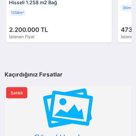
Hisseli 1.258 m2 Bağ
30m
²
1258m
²
2.200.000 TL
473.
İstenen Fiyat
İstenen
Kaçırdığınız Fırsatlar
Satıldı