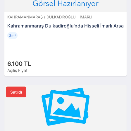
KAHRAMANMARAŞ / DULKADIROĞLU - İMARLI
Kahramanmaraş Dulkadiroğlu'nda Hisseli İmarlı Arsa
3m
²
6.100 TL
Açılış Fiyatı
Satıldı