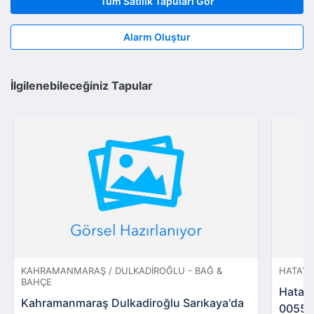
Tüm Satılık Tapuları Gör
Alarm Oluştur
İlgilenebileceğiniz Tapular
KAHRAMANMARAŞ / DULKADIROĞLU - BAĞ &
HATAY 
BAHÇE
Hatay 
Kahramanmaraş Dulkadiroğlu Sarıkaya'da
00559