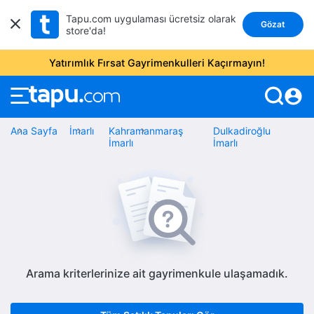
Tapu.com uygulaması ücretsiz olarak
Gözat
store'da!
Yatırımlık Fırsat Gayrimenkulleri Kaçırmayın!
account_circle
Ana Sayfa
İmarlı
Kahramanmaraş
Dulkadiroğlu
İmarlı
İmarlı
Arama kriterlerinize ait gayrimenkule ulaşamadık.