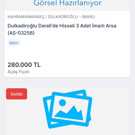
KAHRAMANMARAŞ / DULKADIROĞLU - İMARLI
Dulkadiroğlu Dereli'de Hisseli 3 Adet İmarlı Arsa
(AS-03256)
66m
²
280.000 TL
Açılış Fiyatı
Satıldı