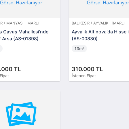
IR / MANYAS - İMARLI
BALIKESIR / AYVALIK - İMARLI
 Çavuş Mahallesi'nde
Ayvalık Altınova'da Hissel
 Arsa (AS-01898)
(AS-00830)
13m
²
.000 TL
310.000 TL
Fiyat
İstenen Fiyat