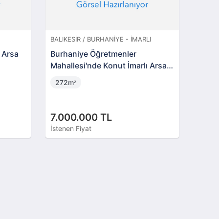
BALIKESIR / BURHANIYE - İMARLI
i Arsa
Burhaniye Öğretmenler
Mahallesi'nde Konut İmarlı Arsa
(AS-00956)
272m
²
7.000.000 TL
İstenen Fiyat