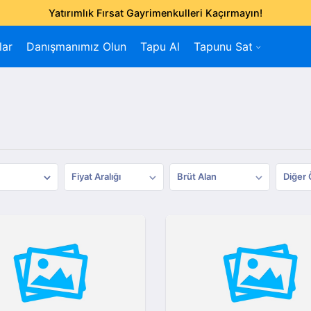
Yatırımlık Fırsat Gayrimenkulleri Kaçırmayın!
lar
Danışmanımız Olun
Tapu Al
Tapunu Sat
Fiyat Aralığı
Brüt Alan
Diğer 