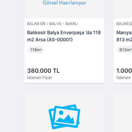
BALIKESIR / BALYA - İMARLI
BALIKES
Balıkesir Balya Enverpaşa 'da 118
Manyas
m2 Arsa (AS-00001)
813 m2
118m
813m
²
²
380.000 TL
1.000
İstenen Fiyat
İstenen 