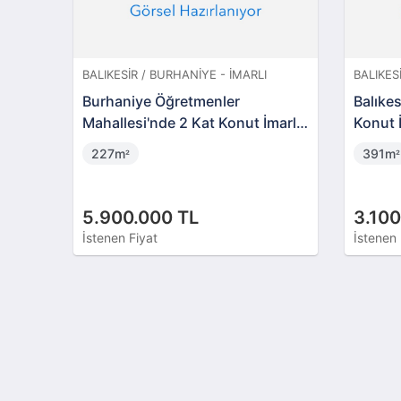
BALIKESIR / BURHANIYE - İMARLI
BALIKES
Burhaniye Öğretmenler
Balıkes
Mahallesi'nde 2 Kat Konut İmarlı
Konut 
Arsa (AS-00957)
227m
391m
²
²
5.900.000 TL
3.100
İstenen Fiyat
İstenen 