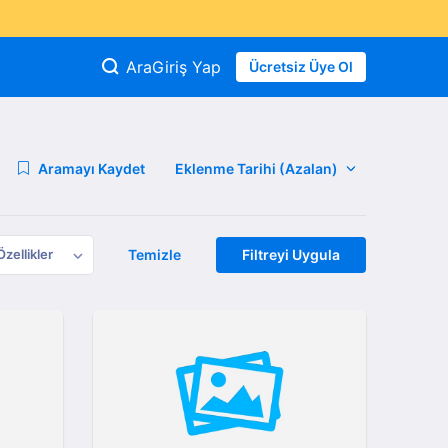
Ara
Giriş Yap
Ücretsiz Üye Ol
Aramayı Kaydet
Özellikler
Temizle
Filtreyi Uygula