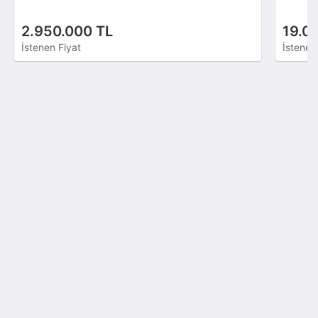
2.950.000 TL
19.0
İstenen Fiyat
İstenen