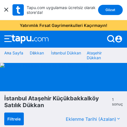
Tapu.com uygulaması ücretsiz olarak
Gözat
store'da!
Yatırımlık Fırsat Gayrimenkulleri Kaçırmayın!
account_circle
Ana Sayfa
Dükkan
İstanbul Dükkan
Ataşehir
Dükkan
İstanbul Ataşehir Küçükbakkalköy
1
Satılık Dükkan
sonuç
Filtrele