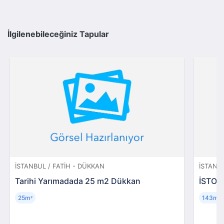
İlgilenebileceğiniz Tapular
İSTANBUL / FATIH - DÜKKAN
İSTANB
Tarihi Yarımadada 25 m2 Dükkan
İSTOÇ 
25m
143m
²
²