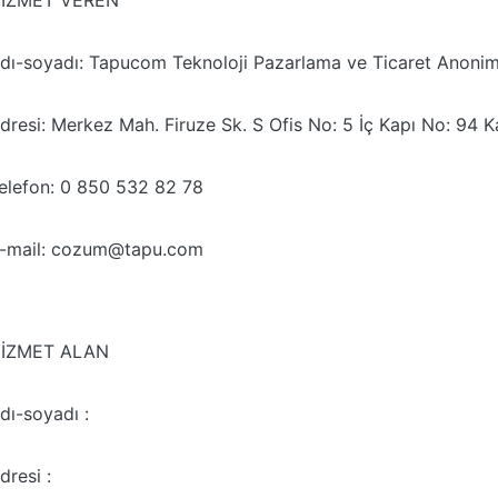
İZMET VEREN
dı-soyadı: Tapucom Teknoloji Pazarlama ve Ticaret Anonim 
dresi: Merkez Mah. Firuze Sk. S Ofis No: 5 İç Kapı No: 94 K
elefon: 0 850 532 82 78
-mail: cozum@tapu.com
İZMET ALAN
dı-soyadı :
dresi :