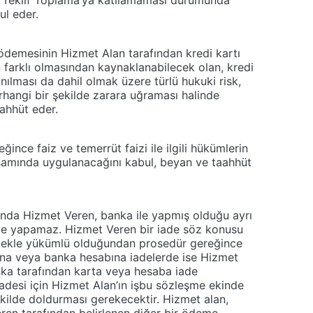
 Teklif Toplama’ya katılamaması durumunda
ul eder.
ödemesinin Hizmet Alan tarafından kredi kartı
n farklı olmasından kaynaklanabilecek olan, kredi
anılması da dahil olmak üzere türlü hukuki risk,
rhangi bir şekilde zarara uğraması halinde
aahhüt eder.
nce faiz ve temerrüt faizi ile ilgili hükümlerin
samında uygulanacağını kabul, beyan ve taahhüt
munda Hizmet Veren, banka ile yapmış olduğu ayrı
eme yapamaz. Hizmet Veren bir iade söz konusu
mekle yükümlü olduğundan prosedür gereğince
ına veya banka hesabına iadelerde ise Hizmet
ka tarafından karta veya hesaba iade
n iadesi için Hizmet Alan’ın işbu sözleşme ekinde
şekilde doldurması gerekecektir. Hizmet alan,