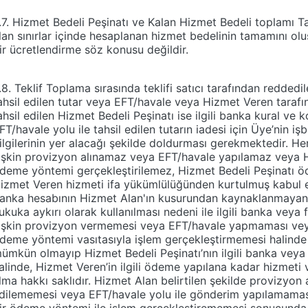
.7. Hizmet Bedeli Peşinatı ve Kalan Hizmet Bedeli toplamı 
lan sınırlar içinde hesaplanan hizmet bedelinin tamamını o
ir ücretlendirme söz konusu değildir.
.8. Teklif Toplama sırasında teklifi satıcı tarafından redded
ahsil edilen tutar veya EFT/havale veya Hizmet Veren tarafı
ahsil edilen Hizmet Bedeli Peşinatı ise ilgili banka kural ve 
FT/havale yolu ile tahsil edilen tutarın iadesi için Üye’nin 
ilgilerinin yer alacağı şekilde doldurması gerekmektedir. He
lişkin provizyon alınamaz veya EFT/havale yapılamaz veya H
deme yöntemi gerçekleştirilemez, Hizmet Bedeli Peşinatı öde
izmet Veren hizmeti ifa yükümlülüğünden kurtulmuş kabul edi
anka hesabının Hizmet Alan'ın kusurundan kaynaklanmayan bi
ukuka aykırı olarak kullanılması nedeni ile ilgili banka veya
lişkin provizyon vermemesi veya EFT/havale yapmaması veya
deme yöntemi vasıtasıyla işlem gerçekleştirmemesi halinde 
ümkün olmayıp Hizmet Bedeli Peşinatı’nın ilgili banka vey
alinde, Hizmet Veren’in ilgili ödeme yapılana kadar hizmeti v
lma hakkı saklıdır. Hizmet Alan belirtilen şekilde provizyon
dilememesi veya EFT/havale yolu ile gönderim yapılamaması