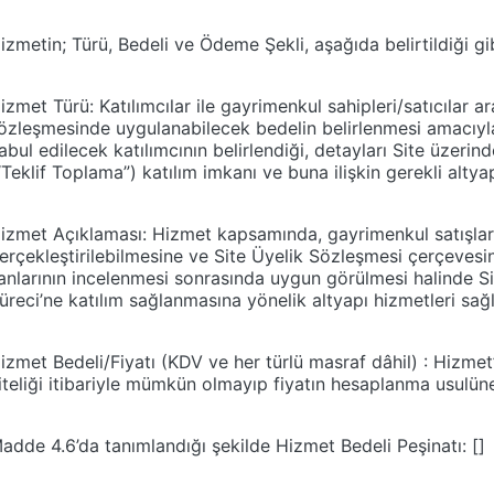
izmetin; Türü, Bedeli ve Ödeme Şekli, aşağıda belirtildiği gib
izmet Türü: Katılımcılar ile gayrimenkul sahipleri/satıcılar ar
özleşmesinde uygulanabilecek bedelin belirlenmesi amacıyla 
abul edilecek katılımcının belirlendiği, detayları Site üzerind
“Teklif Toplama”) katılım imkanı ve buna ilişkin gerekli alty
izmet Açıklaması: Hizmet kapsamında, gayrimenkul satışların
erçekleştirilebilmesine ve Site Üyelik Sözleşmesi çerçeves
lanlarının incelenmesi sonrasında uygun görülmesi halinde Si
üreci’ne katılım sağlanmasına yönelik altyapı hizmetleri sa
izmet Bedeli/Fiyatı (KDV ve her türlü masraf dâhil) : Hizme
iteliği itibariyle mümkün olmayıp fiyatın hesaplanma usulü
adde 4.6’da tanımlandığı şekilde Hizmet Bedeli Peşinatı: []