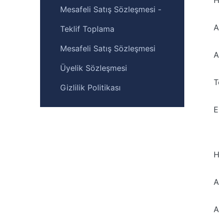
H
Mesafeli Satış Sözleşmesi -
A
Teklif Toplama
Mesafeli Satış Sözleşmesi
A
Üyelik Sözleşmesi
T
Gizlilik Politikası
E
H
A
A