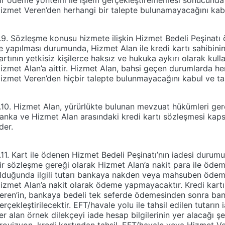
ir ödeme yöntemi ile işlem gerçekleştirememesi sonucunda
izmet Veren’den herhangi bir talepte bulunamayacağını kab
.9. Sözleşme konusu hizmete ilişkin Hizmet Bedeli Peşinatı 
le yapılması durumunda, Hizmet Alan ile kredi kartı sahibini
artının yetkisiz kişilerce haksız ve hukuka aykırı olarak kull
izmet Alan’a aittir. Hizmet Alan, bahsi geçen durumlarda he
izmet Veren’den hiçbir talepte bulunmayacağını kabul ve t
.10. Hizmet Alan, yürürlükte bulunan mevzuat hükümleri gereği
anka ve Hizmet Alan arasındaki kredi kartı sözleşmesi kap
der.
.11. Kart ile ödenen Hizmet Bedeli Peşinatı’nın iadesi duru
ir sözleşme gereği olarak Hizmet Alan’a nakit para ile öd
lduğunda ilgili tutarı bankaya nakden veya mahsuben öde
izmet Alan’a nakit olarak ödeme yapmayacaktır. Kredi kart
eren’in, bankaya bedeli tek seferde ödemesinden sonra ban
erçekleştirilecektir. EFT/havale yolu ile tahsil edilen tutarı
er alan örnek dilekçeyi iade hesap bilgilerinin yer alacağı 