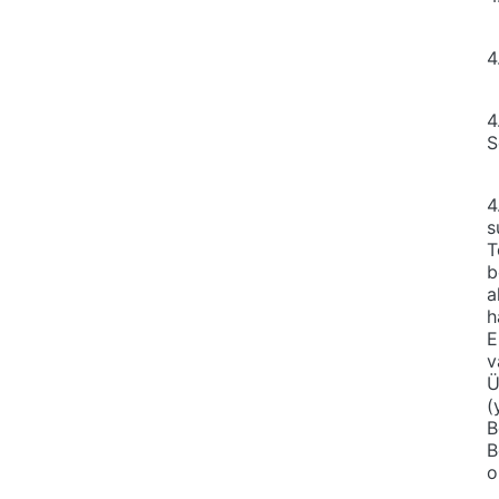
4
4
S
4
s
T
b
a
h
E
v
Ü
(
B
B
o