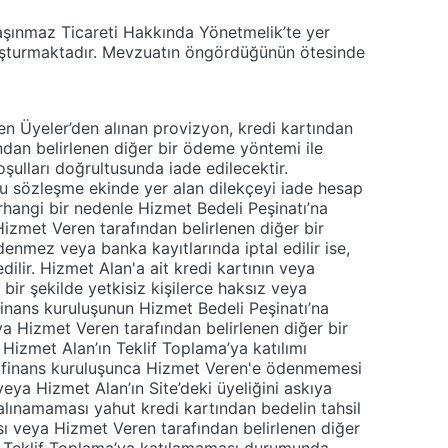
Taşınmaz Ticareti Hakkında Yönetmelik’te yer
luşturmaktadır. Mevzuatın öngördüğünün ötesinde
ilen Üyeler’den alınan provizyon, kredi kartından
ndan belirlenen diğer bir ödeme yöntemi ile
koşulları doğrultusunda iade edilecektir.
işbu sözleşme ekinde yer alan dilekçeyi iade hesap
rhangi bir nedenle Hizmet Bedeli Peşinatı’na
izmet Veren tarafından belirlenen diğer bir
nmez veya banka kayıtlarında iptal edilir ise,
lir. Hizmet Alan'a ait kredi kartının veya
r şekilde yetkisiz kişilerce haksız veya
 finans kuruluşunun Hizmet Bedeli Peşinatı’na
 Hizmet Veren tarafından belirlenen diğer bir
Hizmet Alan’ın Teklif Toplama’ya katılımı
a finans kuruluşunca Hizmet Veren'e ödenmemesi
eya Hizmet Alan’ın Site’deki üyeliğini askıya
 alınamaması yahut kredi kartından bedelin tahsil
 veya Hizmet Veren tarafından belirlenen diğer