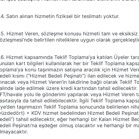
.4. Satın alınan hizmetin fiziksel bir teslimatı yoktur.
.5. Hizmet Veren, sözleşme konusu hizmeti tam ve eksiksiz 
özleşmesi’nde belirtilen niteliklere uygun olarak gerçekleş
.6. Hizmet kapsamında Teklif Toplama’ya katılan Üyeler tara
unulan kart bilgileri kullanılarak her bir Teklif Toplama ka
oplama’ya konu taşınmazın satışına aracılık için Hizmet Ver
edeli kısmı (“Hizmet Bedeli Peşinatı”) ilan edilecek ve hizm
lınacak veya Hizmet Veren’in takdirine bağlı olarak Teklif T
alinde iade edilmek üzere kredi kartından tahsil edilecekti
FT/havale yolu ile gönderimi yapılarak veya Hizmet Veren t
asıtasıyla da tahsil edilebilecektir. İlgili Teklif Toplama kap
ye’den taşınmazın Teklif Toplama sonucunda belirlenen niha
yüzdedört) + KDV hizmet bedelinden Hizmet Bedeli Peşinatı
edeli”) tahsil edilecektir, eğer herhangi bir Kalan Hizmet 
edeli Peşinatı’na eşdeğer olmuş olacaktır ve herhangi bir m
lmayacaktır.