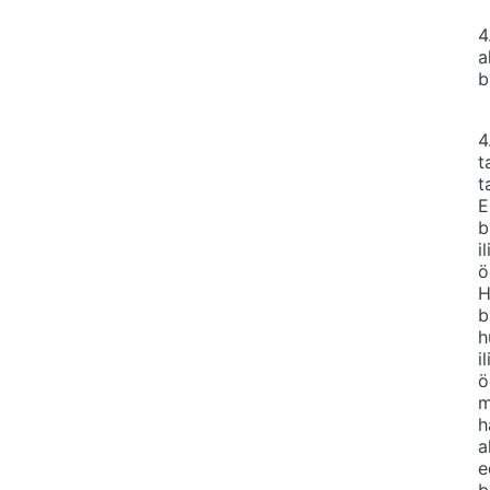
4
a
b
4
t
t
E
b
i
ö
H
b
h
i
ö
m
h
a
e