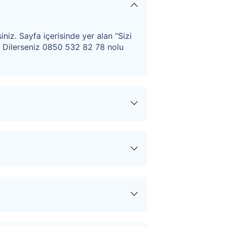
iniz. Sayfa içerisinde yer alan “Sizi
. Dilerseniz 0850 532 82 78 nolu
ular hakkında tüm haberler,
ezimiz size en kısa sürede dönüş
Pazarlığa Başla” butonuna