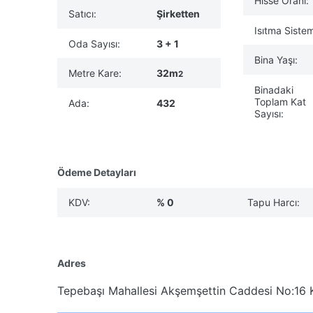
Hisse Oranı:
Satıcı:
Şirketten
Isıtma Sistem
Oda Sayısı:
3 + 1
Bina Yaşı:
Metre Kare:
32m
2
Binadaki
Toplam Kat
Ada:
432
Sayısı:
Ödeme Detayları
KDV:
% 0
Tapu Harcı:
Adres
Tepebaşı Mahallesi Akşemşettin Caddesi No:16 