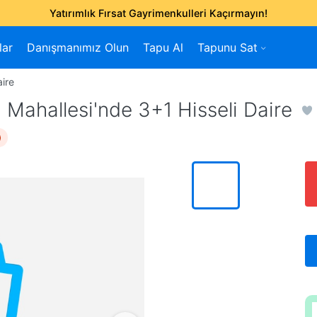
Yatırımlık Fırsat Gayrimenkulleri Kaçırmayın!
lar
Danışmanımız Olun
Tapu Al
Tapunu Sat
ire
Mahallesi'nde 3+1 Hisseli Daire