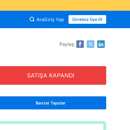
Ara
Giriş Yap
Ücretsiz Üye Ol
Paylaş:
SATIŞA KAPANDI
Benzer Tapular