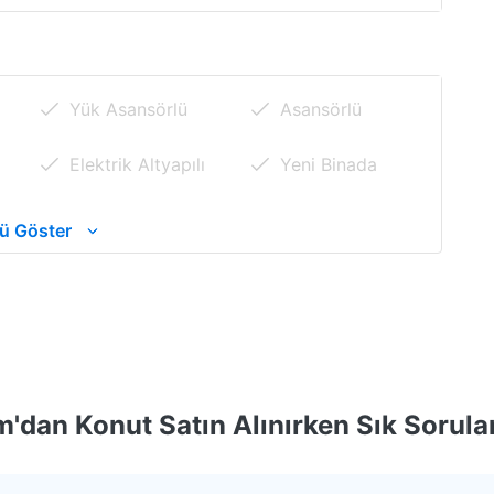
Yük Asansörlü
Asansörlü
Elektrik Altyapılı
Yeni Binada
Hidrofor
Spor Alanı
ü Göster
Kapalı Yüzme
Bakımlı Binada
Havuzu
Müstakil
Güneş Enerjisi
Havuzlu
'dan Konut Satın Alınırken Sık Sorula