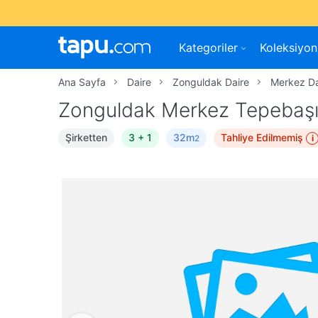
Kategoriler
Koleksiyon
Ana Sayfa
Daire
Zonguldak Daire
Merkez Da
Zonguldak Merkez Tepebaşı 
Şirketten
3 + 1
32m
Tahliye Edilmemiş
i
2