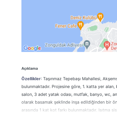
Açıklama
Özellikler
: Taşınmaz Tepebaşı Mahallesi, Akşemse
bulunmaktadır. Projesine göre, 1. katta yer alan,
salon, 3 adet yatak odası, mutfak, banyo, wc, an
olarak basamak şeklinde inşa edildiğinden bir ö
arasında 1 kat kot farkı bulunmaktadır. Isıtma si