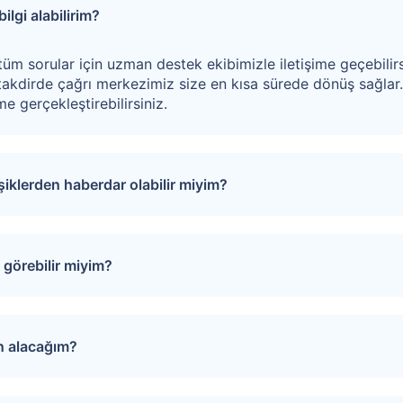
ilgi alabilirim?
tüm sorular için uzman destek ekibimizle iletişime geçebilirs
akdirde çağrı merkezimiz size en kısa sürede dönüş sağlar
e gerçekleştirebilirsiniz.
işiklerden haberdar olabilir miyim?
puları favorinize ekleyebilirsiniz. Favorilere eklediğiniz tap
rinde oluşacak gelişmeler size SMS ve e-mail yoluyla iletilir.
görebilir miyim?
izi Arayalım” formunu doldurmanız gerekmektedir. Çağrı merk
evunuzu oluşturur.
ın alacağım?
iğiniz gayrimenkulün sayfasında yer alan “Teklif Ver” ya da “