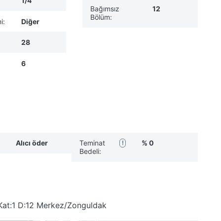
1/4
Bağımsız
12
Bölüm:
i:
Diğer
28
6
Alıcı öder
Teminat
% 0
!
Bedeli:
Kat:1 D:12 Merkez/Zonguldak