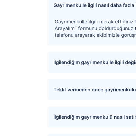
Gayrimenkulle ilgili nasıl daha fazla b
Gayrimenkulle ilgili merak ettiğiniz 
Arayalım” formunu doldurduğunuz t
telefonu arayarak ekibimizle görüşm
İlgilendiğim gayrimenkulle ilgili değ
Sitemize üye olarak ilgilendiğiniz ta
değişiklikler ve açık artırma tarihle
Teklif vermeden önce gayrimenkulü 
İlgili mülkü ziyaret etmek için “S
sağlayarak uygun tarihler için rand
İlgilendiğim gayrimenkulü nasıl sat
Üye girişi yaptıktan sonra ilgilend