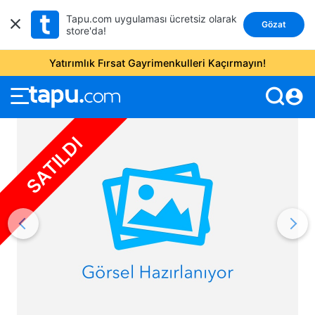
Tapu.com uygulaması ücretsiz olarak
Gözat
store'da!
Yatırımlık Fırsat Gayrimenkulleri Kaçırmayın!
account_circle
SATILDI