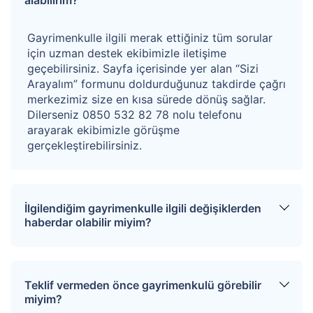
Gayrimenkulle ilgili merak ettiğiniz tüm sorular
için uzman destek ekibimizle iletişime
geçebilirsiniz. Sayfa içerisinde yer alan “Sizi
Arayalım” formunu doldurduğunuz takdirde çağrı
merkezimiz size en kısa sürede dönüş sağlar.
Dilerseniz 0850 532 82 78 nolu telefonu
arayarak ekibimizle görüşme
gerçekleştirebilirsiniz.
İlgilendiğim gayrimenkulle ilgili değişiklerden
haberdar olabilir miyim?
Sitemize üye olarak ilgilendiğiniz tapuları
favorinize ekleyebilirsiniz. Favorilere eklediğiniz
Teklif vermeden önce gayrimenkulü görebilir
tapular hakkında tüm haberler, değişiklikler ve
miyim?
açık artırma tarihlerinde oluşacak gelişmeler size