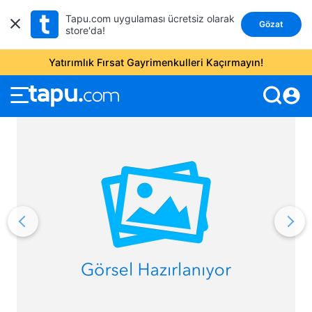
Tapu.com uygulaması ücretsiz olarak
Gözat
store'da!
Yatırımlık Fırsat Gayrimenkulleri Kaçırmayın!
account_circle