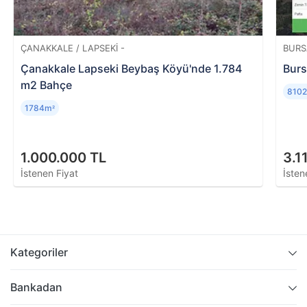
ÇANAKKALE / LAPSEKI -
BURS
Çanakkale Lapseki Beybaş Köyü'nde 1.784
Burs
m2 Bahçe
810
1784m
²
1.000.000 TL
3.1
İstenen Fiyat
İsten
Kategoriler
Bankadan