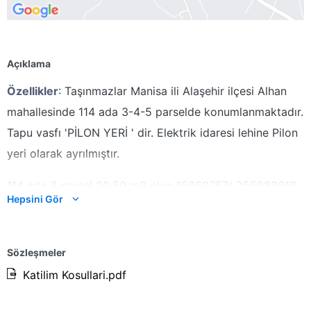
Açıklama
Özellikler
: Taşınmazlar Manisa ili Alaşehir ilçesi Alhan
mahallesinde 114 ada 3-4-5 parselde konumlanmaktadır.
Tapu vasfı 'PİLON YERİ ' dir. E
lektrik idaresi lehine Pilon
yeri olarak ayrılmıştır.
114 ada 3 parsel
20,50 m2 olup 15060757/ 255983616
Hepsini Gör
'sı hisselidir. Hisseye düşen pay 1,21 m2'dir.
114 ada 4 parsel
23,27 m2 olup 15060757/
Sözleşmeler
255983616'sı
hisselidir. Hisseye düşen pay 1,37 m2'dir.
Katilim Kosullari.pdf
114 ada 5 parsel
23,27
m2 olup
15060757/