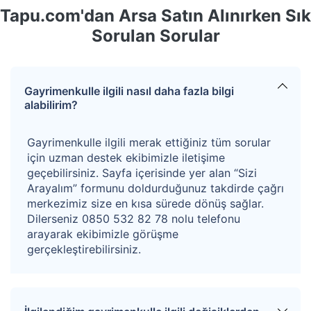
255983616'sı
hisselidir. Hisseye düşen pay 1,37 m2'dir.
Tapu.com'dan Arsa Satın Alınırken Sık
Hisseli gayrimenkullerde diğer hissedarlara ilişkin ön
Sorulan Sorular
alım hakkı süresi, maliklere tebliğ edilmesinden 3 ay
sonra sona ermektedir. Alıcı hisseli gayrimenkullerdeki
Gayrimenkulle ilgili nasıl daha fazla bilgi
hukuki süreçleri bilerek teklif vermeyi kabul eder.
alabilirim?
Kazanan teklifin %4+KDV’si oranında hizmet bedeli
Gayrimenkulle ilgili merak ettiğiniz tüm sorular
alınacaktır.
için uzman destek ekibimizle iletişime
geçebilirsiniz. Sayfa içerisinde yer alan “Sizi
Arayalım” formunu doldurduğunuz takdirde çağrı
merkezimiz size en kısa sürede dönüş sağlar.
Dilerseniz 0850 532 82 78 nolu telefonu
arayarak ekibimizle görüşme
gerçekleştirebilirsiniz.