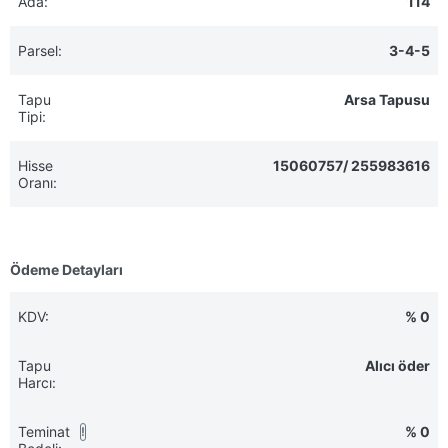
Ada:
114
Parsel:
3-4-5
Tapu
Arsa Tapusu
Tipi:
Hisse
15060757/ 255983616
Oranı:
Ödeme Detayları
KDV:
% 0
Tapu
Alıcı öder
Harcı:
Teminat
% 0
!