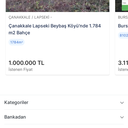
ÇANAKKALE / LAPSEKI -
BURS
Çanakkale Lapseki Beybaş Köyü'nde 1.784
Burs
m2 Bahçe
810
1784m
²
1.000.000 TL
3.1
İstenen Fiyat
İsten
Kategoriler
Bankadan