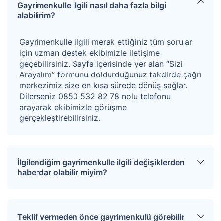
Gayrimenkulle ilgili nasıl daha fazla bilgi
İmar Durumu ;
alabilirim?
1/1000 Ölçekli Uygulama İmar Planı kapsamında
Gayrimenkulle ilgili merak ettiğiniz tüm sorular
TAKS:0,30, KASK: 0,90, Hmax: 9,50 m, Ön Bahçe: 5 m,
için uzman destek ekibimizle iletişime
Yan Bahçe: 3 m. şartlarında Konut Alanı’’nda kalmaktadır.
geçebilirsiniz. Sayfa içerisinde yer alan “Sizi
Arayalım” formunu doldurduğunuz takdirde çağrı
Üzerindeki yapı ruhsatsızdır.
merkezimiz size en kısa sürede dönüş sağlar.
Dilerseniz 0850 532 82 78 nolu telefonu
Taşınmaz 1/4 hisseli olup arsadan hisseye düşen
arayarak ekibimizle görüşme
gerçekleştirebilirsiniz.
69,36m2 , yapıdan hisseye düşen pay 35 m2'dir.
Hisseli gayrimenkullerde diğer hissedarlara ilişkin ön
alım hakkı süresi, maliklere tebliğ edilmesinden 3 ay
İlgilendiğim gayrimenkulle ilgili değişiklerden
sonra sona ermektedir. Alıcı hisseli gayrimenkullerdeki
haberdar olabilir miyim?
hukuki süreçleri bilerek teklif vermeyi kabul eder.
Sitemize üye olarak ilgilendiğiniz tapuları
Kazanan teklifin %4+KDV’si oranında hizmet bedeli
favorinize ekleyebilirsiniz. Favorilere eklediğiniz
Teklif vermeden önce gayrimenkulü görebilir
tapular hakkında tüm haberler, değişiklikler ve