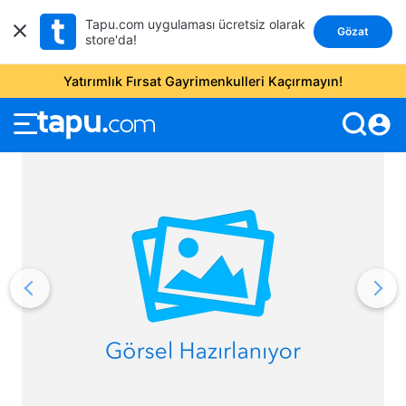
Tapu.com uygulaması ücretsiz olarak
Gözat
store'da!
Yatırımlık Fırsat Gayrimenkulleri Kaçırmayın!
account_circle