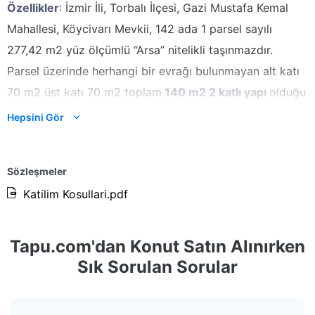
Özellikler
: İzmir İli, Torbalı İlçesi, Gazi Mustafa Kemal
Mahallesi, Köycivarı Mevkii, 142 ada 1 parsel sayılı
277,42 m2 yüz ölçümlü “Arsa” nitelikli taşınmazdır.
Parsel üzerinde herhangi bir evrağı bulunmayan alt katı
70 m2 üst katı 70 m2 toplam
140 m2 2 katlı yapı
olduğu
görülmüştür. Yapının hangi maliğe ait olduğu
Hepsini Gör
bilinmemektedir. Yapının yarı yığma yarı betonarme inşa
edildiği ve 20-25 yılık olduğu gözlemlenmiştir.
Sözleşmeler
Hastane Sokak ile Mimar Sinan Caddesi’nin kesiştiği
Katilim Kosullari.pdf
köşede konumludur. Parsel giriş Hastane sokak
üzerinden sağlanmaktadır. Parselin sınırları çit ve
Tapu.com'dan Konut Satın Alınırken
duvarlarla çevrili olup belirgindir. Dışarıdan tespit
Sık Sorulan Sorular
yapılmıştır. Parsel topografik olarak düz bir yapıdadır.
Torbalı merkeze kuşuçuşu 9 km mesafededir.