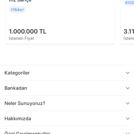
810
1784m
²
1.000.000 TL
3.1
İstenen Fiyat
İsten
Kategoriler
Bankadan
Neler Sunuyoruz?
Hakkımızda
Özel Gayrimenkuller