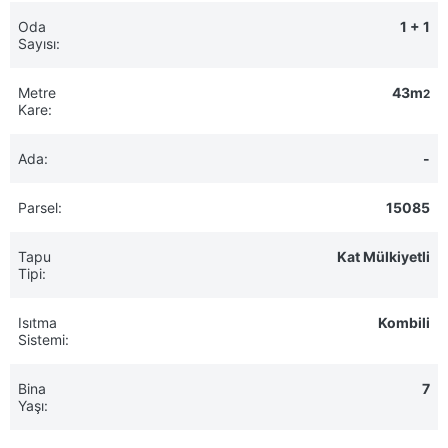
Oda
1 + 1
Sayısı:
Metre
43m
2
Kare:
Ada:
-
Parsel:
15085
Tapu
Kat Mülkiyetli
Tipi:
Isıtma
Kombili
Sistemi:
Bina
7
Yaşı: