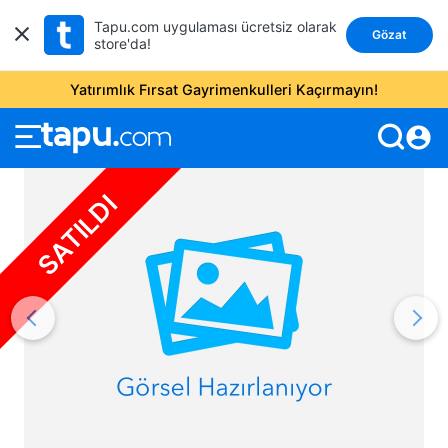
Tapu.com uygulaması ücretsiz olarak
Gözat
store'da!
Yatırımlık Fırsat Gayrimenkulleri Kaçırmayın!
account_circle
SATILDI