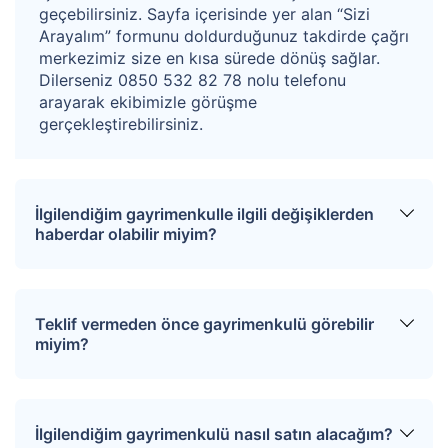
geçebilirsiniz. Sayfa içerisinde yer alan “Sizi
Arayalım” formunu doldurduğunuz takdirde çağrı
merkezimiz size en kısa sürede dönüş sağlar.
Dilerseniz 0850 532 82 78 nolu telefonu
arayarak ekibimizle görüşme
gerçekleştirebilirsiniz.
İlgilendiğim gayrimenkulle ilgili değişiklerden
haberdar olabilir miyim?
Sitemize üye olarak ilgilendiğiniz tapuları
favorinize ekleyebilirsiniz. Favorilere eklediğiniz
Teklif vermeden önce gayrimenkulü görebilir
tapular hakkında tüm haberler, değişiklikler ve
miyim?
açık artırma tarihlerinde oluşacak gelişmeler size
SMS ve e-mail yoluyla iletilir.
İlgili mülkü ziyaret etmek için “Sizi Arayalım”
formunu doldurmanız gerekmektedir. Çağrı
İlgilendiğim gayrimenkulü nasıl satın alacağım?
merkezimiz size en kısa sürede dönüş