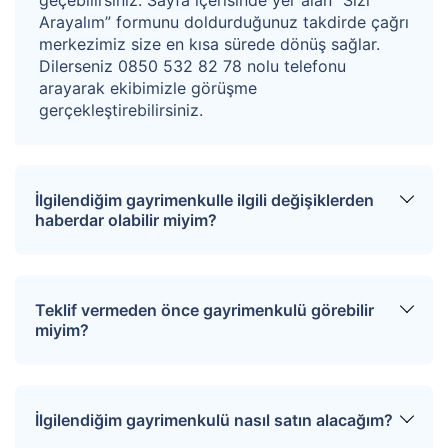
Arayalım” formunu doldurduğunuz takdirde çağrı
merkezimiz size en kısa sürede dönüş sağlar.
Dilerseniz 0850 532 82 78 nolu telefonu
arayarak ekibimizle görüşme
gerçekleştirebilirsiniz.
İlgilendiğim gayrimenkulle ilgili değişiklerden
haberdar olabilir miyim?
Sitemize üye olarak ilgilendiğiniz tapuları
favorinize ekleyebilirsiniz. Favorilere eklediğiniz
Teklif vermeden önce gayrimenkulü görebilir
tapular hakkında tüm haberler, değişiklikler ve
miyim?
açık artırma tarihlerinde oluşacak gelişmeler size
SMS ve e-mail yoluyla iletilir.
İlgili mülkü ziyaret etmek için “Sizi Arayalım”
formunu doldurmanız gerekmektedir. Çağrı
İlgilendiğim gayrimenkulü nasıl satın alacağım?
merkezimiz size en kısa sürede dönüş