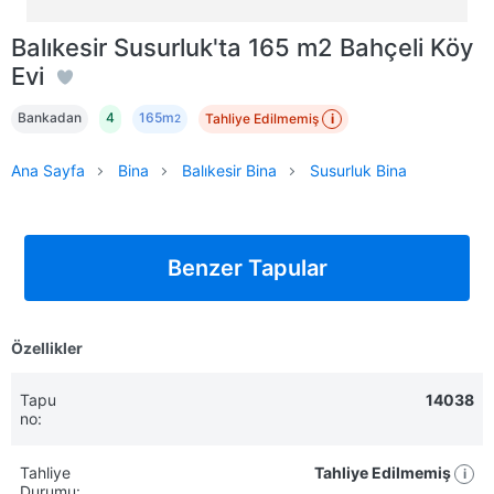
Balıkesir Susurluk'ta 165 m2 Bahçeli Köy
Evi
Bankadan
4
165m
Tahliye Edilmemiş
i
2
Ana Sayfa
Bina
Balıkesir Bina
Susurluk Bina
Benzer Tapular
Özellikler
Tapu
14038
no:
Tahliye
Tahliye Edilmemiş
i
Durumu: