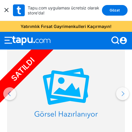
Tapu.com uygulaması ücretsiz olarak
Gözat
store'da!
Yatırımlık Fırsat Gayrimenkulleri Kaçırmayın!
account_circle
SATILDI