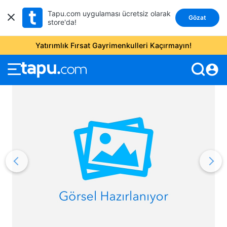
Tapu.com uygulaması ücretsiz olarak
Gözat
store'da!
Yatırımlık Fırsat Gayrimenkulleri Kaçırmayın!
account_circle