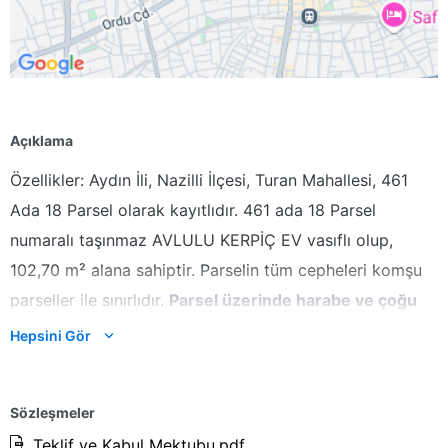
Açıklama
Özellikler: Aydın İli, Nazilli İlçesi, Turan Mahallesi, 461
Ada 18 Parsel olarak kayıtlıdır. 461 ada 18 Parsel
numaralı taşınmaz AVLULU KERPİÇ EV vasıflı olup,
102,70 m² alana sahiptir. Parselin tüm cepheleri komşu
parseller ile sınırlıdır.
Parsel üzerinde harabe ve çoğu
kısmı yıkılmış durumda yapı mevcuttur.
Hepsini Gör
İmar Durumu ;
Sözleşmeler
1/1.000 Ölçekli Uygulama İmar Planı kapsamında konut
Teklif ve Kabul Mektubu.pdf