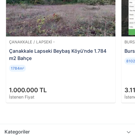
ÇANAKKALE / LAPSEKI -
BURS
Çanakkale Lapseki Beybaş Köyü'nde 1.784
Burs
m2 Bahçe
810
1784m
²
1.000.000 TL
3.1
İstenen Fiyat
İsten
Kategoriler