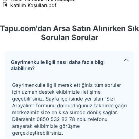
alanında kalmakta olup, bitişik nizam 3 kat yapılaşma
Katılım Koşulları.pdf
koşullarına sahiptir. Taşınmazın yapılaşabilmesi için
17
ve 19 parseller ile tevhid şartının gerektiği tarafımıza
Tapu.com'dan Arsa Satın Alınırken Sık
beyan edilmiştir.
Sorulan Sorular
Kazanan teklifin %1,9+KDV’si oranında hizmet bedeli
alınacaktır.
Gayrimenkulle ilgili nasıl daha fazla bilgi
Not : SATICI her türlü vergi resim ve harçtan muaf
alabilirim?
olduğundan, satışa konu taşınmazlara ilişkin ALICI
Gayrimenkulle ilgili merak ettiğiniz tüm sorular
payına düşen alım tapu harç bedelleri ve
için uzman destek ekibimizle iletişime
masrafları(döner sermaye vb) ALICI tarafından
geçebilirsiniz. Sayfa içerisinde yer alan “Sizi
ödenecektir.
Arayalım” formunu doldurduğunuz takdirde çağrı
merkezimiz size en kısa sürede dönüş sağlar.
Açık artırma süresi
başlangıçta 72 saattir.
Dilerseniz 0850 532 82 78 nolu telefonu
arayarak ekibimizle görüşme
gerçekleştirebilirsiniz.
Açık artırmaya yalnızca
bir istekli teklif
vermişse