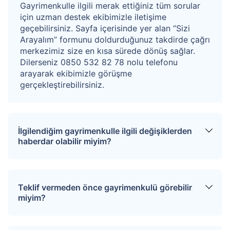
Gayrimenkulle ilgili merak ettiğiniz tüm sorular
için uzman destek ekibimizle iletişime
geçebilirsiniz. Sayfa içerisinde yer alan “Sizi
Arayalım” formunu doldurduğunuz takdirde çağrı
merkezimiz size en kısa sürede dönüş sağlar.
Dilerseniz 0850 532 82 78 nolu telefonu
arayarak ekibimizle görüşme
gerçekleştirebilirsiniz.
İlgilendiğim gayrimenkulle ilgili değişiklerden
haberdar olabilir miyim?
Sitemize üye olarak ilgilendiğiniz tapuları
favorinize ekleyebilirsiniz. Favorilere eklediğiniz
Teklif vermeden önce gayrimenkulü görebilir
tapular hakkında tüm haberler, değişiklikler ve
miyim?
açık artırma tarihlerinde oluşacak gelişmeler size
SMS ve e-mail yoluyla iletilir.
İlgili mülkü ziyaret etmek için “Sizi Arayalım”