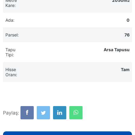
Metre
2050m
2
Kare:
Ada:
0
Parsel:
76
Tapu
Arsa Tapusu
Tipi:
Hisse
Tam
Oranı:
Paylaş: