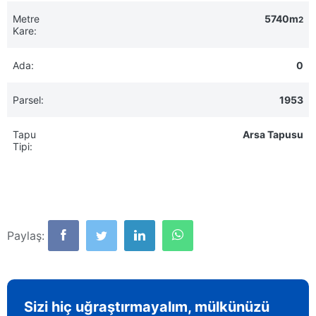
Metre
5740m
2
Kare:
Ada:
0
Parsel:
1953
Tapu
Arsa Tapusu
Tipi:
Paylaş:
Sizi hiç uğraştırmayalım, mülkünüzü