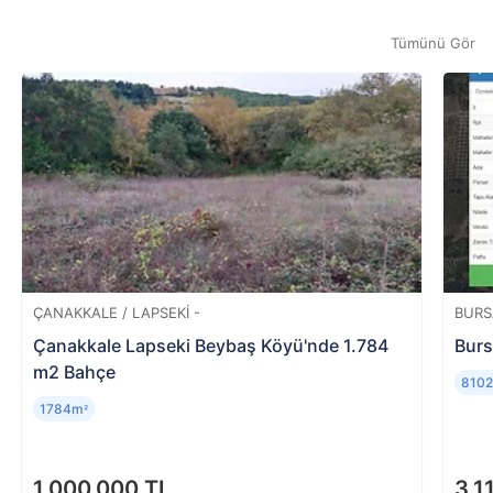
tarafınıza iade edilir. Dilerseniz iade
kazanamazsanız hizmet bedeliniz iade edilir.
gerçekleşene dek yeniden teklif verebilirsiniz.
Verilen teklif onaylandıktan sonra satın almaktan
Tümünü Gör
vazgeçen katılımcıya hizmet bedeli iade
edilmemektedir.
ÇANAKKALE / LAPSEKI -
BURS
Çanakkale Lapseki Beybaş Köyü'nde 1.784
Burs
m2 Bahçe
810
1784m
²
1.000.000 TL
3.1