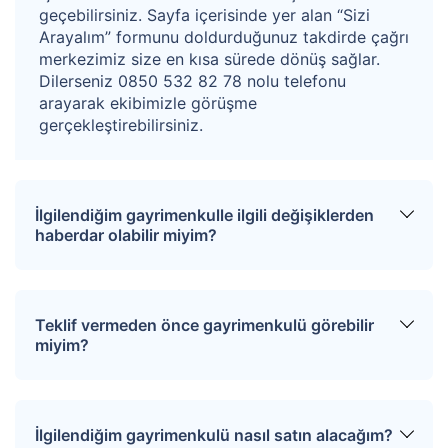
geçebilirsiniz. Sayfa içerisinde yer alan “Sizi
Arayalım” formunu doldurduğunuz takdirde çağrı
merkezimiz size en kısa sürede dönüş sağlar.
Dilerseniz 0850 532 82 78 nolu telefonu
arayarak ekibimizle görüşme
gerçekleştirebilirsiniz.
İlgilendiğim gayrimenkulle ilgili değişiklerden
haberdar olabilir miyim?
Sitemize üye olarak ilgilendiğiniz tapuları
favorinize ekleyebilirsiniz. Favorilere eklediğiniz
Teklif vermeden önce gayrimenkulü görebilir
tapular hakkında tüm haberler, değişiklikler ve
miyim?
açık artırma tarihlerinde oluşacak gelişmeler size
SMS ve e-mail yoluyla iletilir.
İlgili mülkü ziyaret etmek için “Sizi Arayalım”
formunu doldurmanız gerekmektedir. Çağrı
İlgilendiğim gayrimenkulü nasıl satın alacağım?
merkezimiz size en kısa sürede dönüş