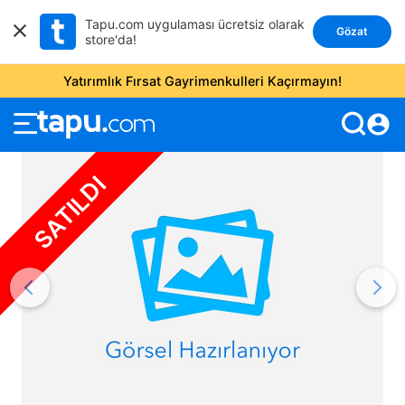
Tapu.com uygulaması ücretsiz olarak
Gözat
store'da!
Yatırımlık Fırsat Gayrimenkulleri Kaçırmayın!
account_circle
SATILDI