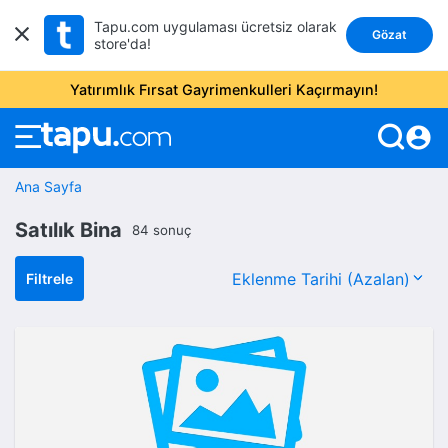
Tapu.com uygulaması ücretsiz olarak
Gözat
store'da!
Yatırımlık Fırsat Gayrimenkulleri Kaçırmayın!
account_circle
Ana Sayfa
Satılık Bina
84 sonuç
Filtrele