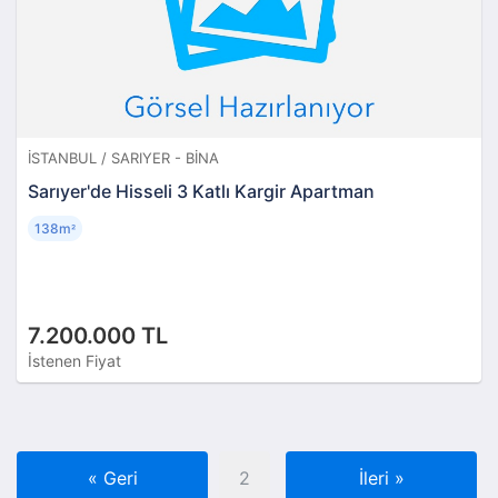
İSTANBUL / SARIYER - BINA
Sarıyer'de Hisseli 3 Katlı Kargir Apartman
138m
²
7.200.000 TL
İstenen Fiyat
«
Geri
2
İleri
»