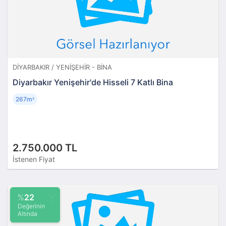
DIYARBAKIR / YENIŞEHIR - BINA
Diyarbakır Yenişehir'de Hisseli 7 Katlı Bina
267m
²
2.750.000 TL
İstenen Fiyat
%
22
Değerinin
Altında