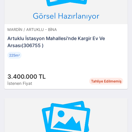
MARDIN / ARTUKLU - BINA
Artuklu İstasyon Mahallesi'nde Kargir Ev Ve
Arsası(306755 )
225m
²
3.400.000 TL
Tahliye Edilmemiş
İstenen Fiyat