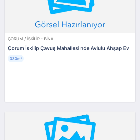
ÇORUM / İSKILIP - BINA
Çorum İskilip Çavuş Mahallesi'nde Avlulu Ahşap Ev
330m
²