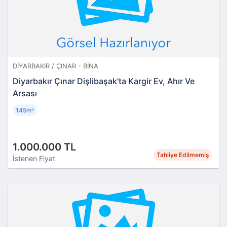
DIYARBAKIR / ÇINAR - BINA
Diyarbakır Çınar Dişlibaşak'ta Kargir Ev, Ahır Ve
Arsası
145m
²
1.000.000 TL
Tahliye Edilmemiş
İstenen Fiyat