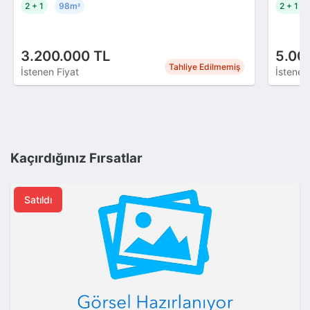
2 + 1
98m
2 + 1
²
3.200.000 TL
5.00
Tahliye Edilmemiş
İstenen Fiyat
İstenen
Kaçırdığınız Fırsatlar
Satıldı