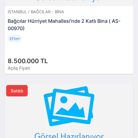
İSTANBUL / BAĞCILAR - BINA
Bağcılar Hürriyet Mahallesi'nde 2 Katlı Bina ( AS-
00970)
211m
²
8.500.000 TL
Açılış Fiyatı
Satıldı