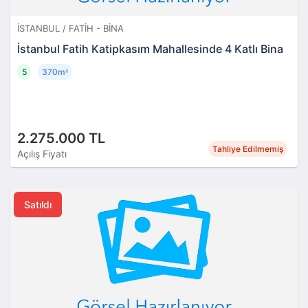
İSTANBUL / FATIH - BINA
İstanbul Fatih Katipkasım Mahallesinde 4 Katlı Bina
5
370m
²
2.275.000 TL
Tahliye Edilmemiş
Açılış Fiyatı
Satıldı