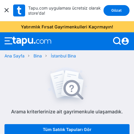
Tapu.com uygulaması ücretsiz olarak
Gözat
store'da!
Yatırımlık Fırsat Gayrimenkulleri Kaçırmayın!
account_circle
Ana Sayfa
Bina
İstanbul Bina
Arama kriterlerinize ait gayrimenkule ulaşamadık.
Tüm Satılık Tapuları Gör