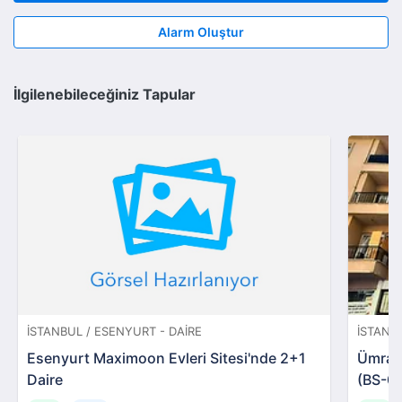
Alarm Oluştur
İlgilenebileceğiniz Tapular
İSTANBUL / ESENYURT - DAIRE
İSTANB
Esenyurt Maximoon Evleri Sitesi'nde 2+1
Ümrani
Daire
(BS-0