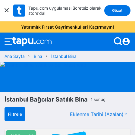
Tapu.com uygulaması ücretsiz olarak
Gözat
store'da!
Yatırımlık Fırsat Gayrimenkulleri Kaçırmayın!
account_circle
Ana Sayfa
Bina
İstanbul Bina
İstanbul Bağcılar Satılık Bina
1 sonuç
Filtrele