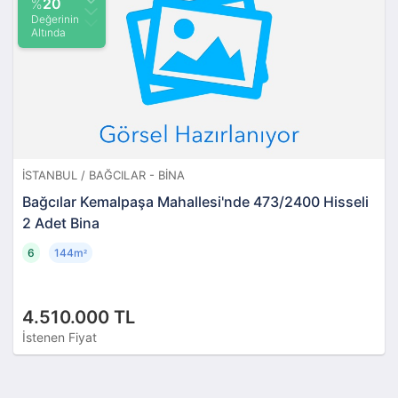
%
20
Değerinin
Altında
İSTANBUL / BAĞCILAR - BINA
Bağcılar Kemalpaşa Mahallesi'nde 473/2400 Hisseli
2 Adet Bina
6
144m
²
4.510.000 TL
İstenen Fiyat