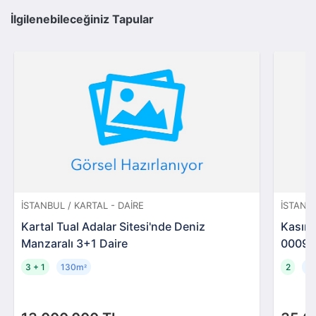
İlgilenebileceğiniz Tapular
İSTANBUL / KARTAL - DAIRE
İSTANB
Kartal Tual Adalar Sitesi'nde Deniz
Kasımp
Manzaralı 3+1 Daire
00093
3 + 1
130m
2
1
²