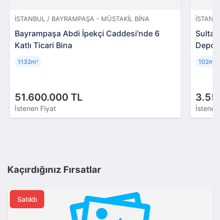
İSTANBUL / BAYRAMPAŞA - MÜSTAKIL BINA
İSTANB
Bayrampaşa Abdi İpekçi Caddesi'nde 6
Sultan
Katlı Ticari Bina
Depol
1132m
102m
²
²
51.600.000 TL
3.55
İstenen Fiyat
İstenen
Kaçırdığınız Fırsatlar
Satıldı