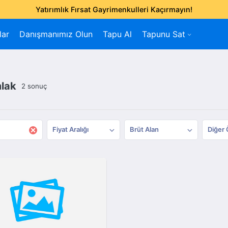
Yatırımlık Fırsat Gayrimenkulleri Kaçırmayın!
lar
Danışmanımız Olun
Tapu Al
Tapunu Sat
mlak
2 sonuç
×
Fiyat Aralığı
Brüt Alan
Diğer 