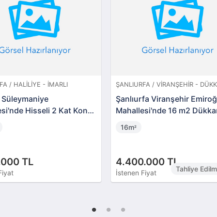
A / HALILIYE - İMARLI
ŞANLIURFA / VIRANŞEHIR - DÜK
e Süleymaniye
Şanlıurfa Viranşehir Emiroğ
si'nde Hisseli 2 Kat Konut
Mahallesi'nde 16 m2 Dükka
Arsa
16m
²
.000 TL
4.400.000 TL
Tahliye Edil
Fiyat
İstenen Fiyat