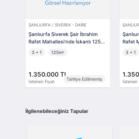
ŞANLIURFA / SIVEREK - DAIRE
ŞANLIUR
Şanlıurfa Siverek Şair İbrahim
Şanlıur
Rafet Mahallesi'nde İskanlı 125
Rafet M
m2 Daire
Daire
3 + 1
125m
3 + 1
²
1.350.000 TL
1.350
Tahliye Edilmemiş
İstenen Fiyat
İstenen 
İlgilenebileceğiniz Tapular