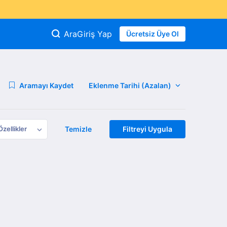
Ara
Giriş Yap
Ücretsiz Üye Ol
Aramayı Kaydet
Özellikler
Temizle
Filtreyi Uygula