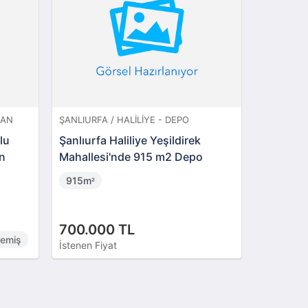
KAN
ŞANLIURFA / HALILIYE - DEPO
ŞANLIURFA
lu
Şanlıurfa Haliliye Yeşildirek
Karaköpr
n
Mahallesi'nde 915 m2 Depo
Mahalles
915m
4 + 1
²
700.000 TL
4.250.
memiş
İstenen Fiyat
İstenen Fi