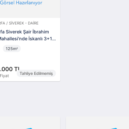
FA / SIVEREK - DAIRE
fa Siverek Şair İbrahim
ahallesi'nde İskanlı 3+1
125m
²
.000 TL
Tahliye Edilmemiş
Fiyat