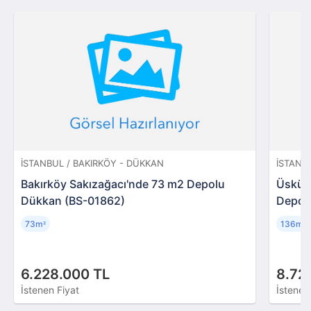
İSTANBUL / BAKIRKÖY - DÜKKAN
İSTANB
Bakırköy Sakızağacı'nde 73 m2 Depolu
Üsküd
Dükkan (BS-01862)
Depol
73m
136m
²
²
6.228.000 TL
8.72
İstenen Fiyat
İstenen