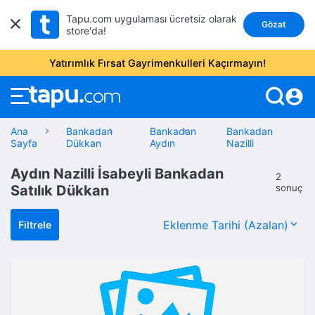
Tapu.com uygulaması ücretsiz olarak
Gözat
store'da!
Yatırımlık Fırsat Gayrimenkulleri Kaçırmayın!
account_circle
Ana
Bankadan
Bankadan
Bankadan
Sayfa
Dükkan
Aydın
Nazilli
Aydın Nazilli İsabeyli Bankadan
2
Satılık Dükkan
sonuç
Filtrele