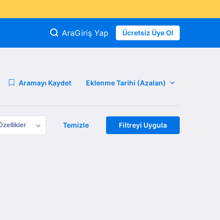
Ara
Giriş Yap
Ücretsiz Üye Ol
Aramayı Kaydet
Özellikler
Temizle
Filtreyi Uygula