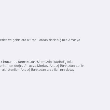
irketler ve şahıslara ait tapulardan derlediğimiz Amasya
 çok husus bulunmaktadır. Sitemizde listelediğimiz
rilerinin en doğru Amasya Merkez Akdağ Bankadan satılık
ınmak istenilen Akdağ Bankadan arsa ilanının detay