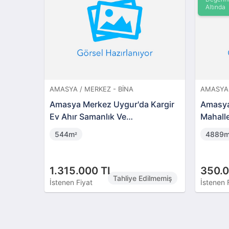
SINOP / GERZE - TARLA
SAMSUN 
ya'da
Sinop Gerze Belören'de Hisseli 7
Samsun
-00660)
Adet Arazi(BS-00442)
Esatçif
Bahçes
103m
4355
²
260.000 TL
335.
İstenen Fiyat
İstenen 