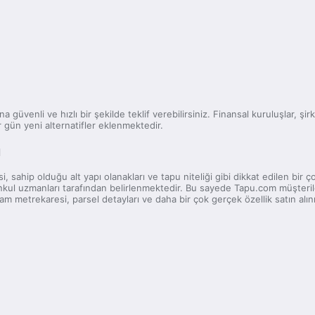
na güvenli ve hızlı bir şekilde teklif verebilirsiniz. Finansal kuruluşlar, ş
 gün yeni alternatifler eklenmektedir.
ı
, sahip olduğu alt yapı olanakları ve tapu niteliği gibi dikkat edilen bir
imenkul uzmanları tarafından belirlenmektedir. Bu sayede Tapu.com müşte
lam metrekaresi, parsel detayları ve daha bir çok gerçek özellik satın al