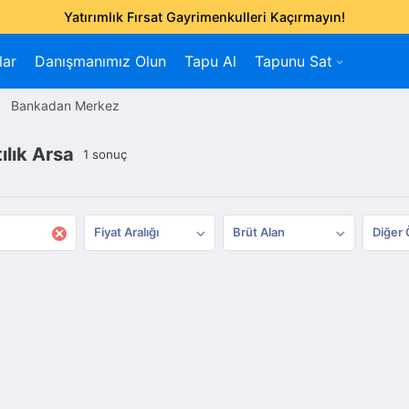
Yatırımlık Fırsat Gayrimenkulleri Kaçırmayın!
lar
Danışmanımız Olun
Tapu Al
Tapunu Sat
Bankadan Merkez
lık Arsa
1 sonuç
×
Fiyat Aralığı
Brüt Alan
Diğer 