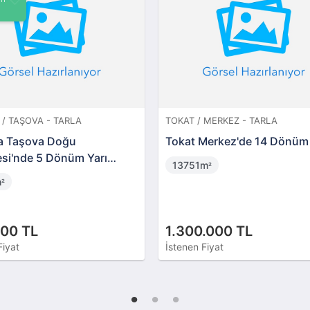
/ SALIPAZARI - BAĞ & BAHÇE
SAMSUN / TEKKEKÖY - İMARLI
 Salıpazarı
Samsun Tekkeköy 1723.
tliği'nde 4.355 m2 Fındık
Cadde'sinde 1.729 m2 Sana
i
İmarlı Arsa
m
1729m
²
²
000 TL
24.000.000 TL
Fiyat
İstenen Fiyat