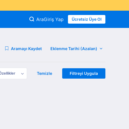
Ara
Giriş Yap
Ücretsiz Üye Ol
Aramayı Kaydet
Özellikler
Temizle
Filtreyi Uygula