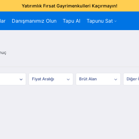
Yatırımlık Fırsat Gayrimenkulleri Kaçırmayın!
lar
Danışmanımız Olun
Tapu Al
Tapunu Sat
nuç
Fiyat Aralığı
Brüt Alan
Diğer 