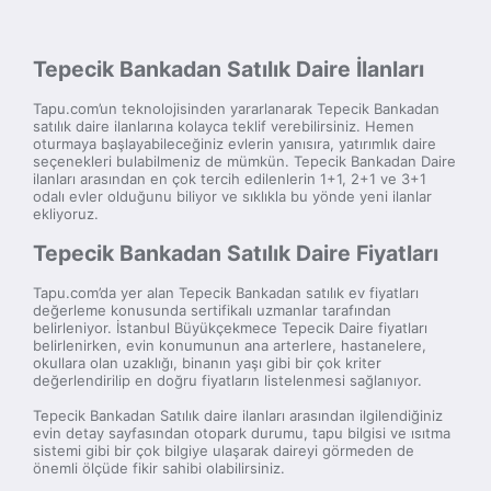
Tepecik Bankadan Satılık Daire İlanları
Tapu.com’un teknolojisinden yararlanarak Tepecik Bankadan
satılık daire ilanlarına kolayca teklif verebilirsiniz. Hemen
oturmaya başlayabileceğiniz evlerin yanısıra, yatırımlık daire
seçenekleri bulabilmeniz de mümkün. Tepecik Bankadan Daire
ilanları arasından en çok tercih edilenlerin 1+1, 2+1 ve 3+1
odalı evler olduğunu biliyor ve sıklıkla bu yönde yeni ilanlar
ekliyoruz.
Tepecik Bankadan Satılık Daire Fiyatları
Tapu.com’da yer alan Tepecik Bankadan satılık ev fiyatları
değerleme konusunda sertifikalı uzmanlar tarafından
belirleniyor. İstanbul Büyükçekmece Tepecik Daire fiyatları
belirlenirken, evin konumunun ana arterlere, hastanelere,
okullara olan uzaklığı, binanın yaşı gibi bir çok kriter
değerlendirilip en doğru fiyatların listelenmesi sağlanıyor.
Tepecik Bankadan Satılık daire ilanları arasından ilgilendiğiniz
evin detay sayfasından otopark durumu, tapu bilgisi ve ısıtma
sistemi gibi bir çok bilgiye ulaşarak daireyi görmeden de
önemli ölçüde fikir sahibi olabilirsiniz.