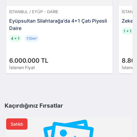
İSTANBUL / EYÜP - DAIRE
İSTANBU
Eyüpsultan Silahtarağa'da 4+1 Çatı Piyesli
Zekeri
Daire
1 + 1
4 + 1
110m
²
6.000.000 TL
8.80
İstenen Fiyat
İstenen
Kaçırdığınız Fırsatlar
Satıldı