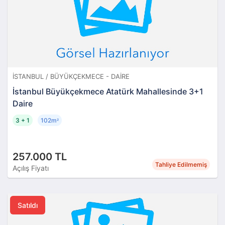
İSTANBUL / BÜYÜKÇEKMECE - DAIRE
İstanbul Büyükçekmece Atatürk Mahallesinde 3+1
Daire
3 + 1
102m
²
257.000 TL
Tahliye Edilmemiş
Açılış Fiyatı
Satıldı