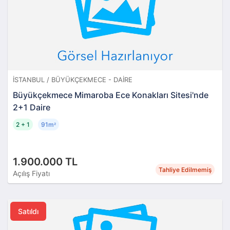
İSTANBUL / BÜYÜKÇEKMECE - DAIRE
Büyükçekmece Mimaroba Ece Konakları Sitesi'nde
2+1 Daire
2 + 1
91m
²
1.900.000 TL
Tahliye Edilmemiş
Açılış Fiyatı
Satıldı