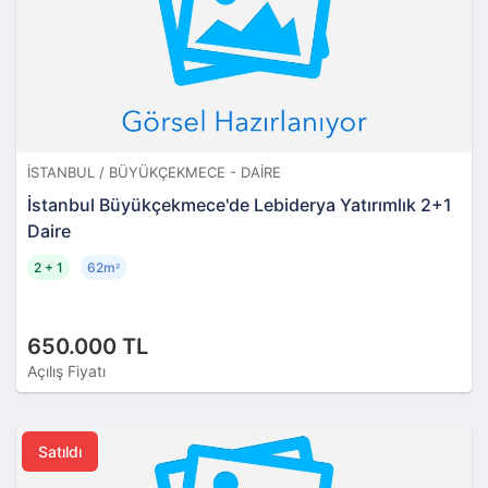
İSTANBUL / BÜYÜKÇEKMECE - DAIRE
İstanbul Büyükçekmece'de Lebiderya Yatırımlık 2+1
Daire
2 + 1
62m
²
650.000 TL
Açılış Fiyatı
Satıldı