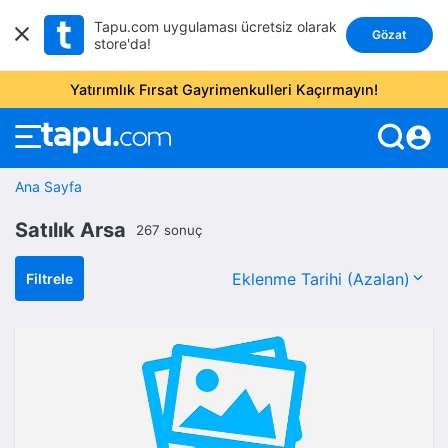
Tapu.com uygulaması ücretsiz olarak
Gözat
store'da!
Yatırımlık Fırsat Gayrimenkulleri Kaçırmayın!
account_circle
Ana Sayfa
Satılık Arsa
267 sonuç
Filtrele