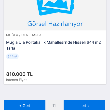
MUĞLA / ULA - TARLA
Muğla Ula Portakallık Mahallesi'nde Hisseli 644 m2
Tarla
644m
²
810.000 TL
İstenen Fiyat
«
Geri
11
İleri
»