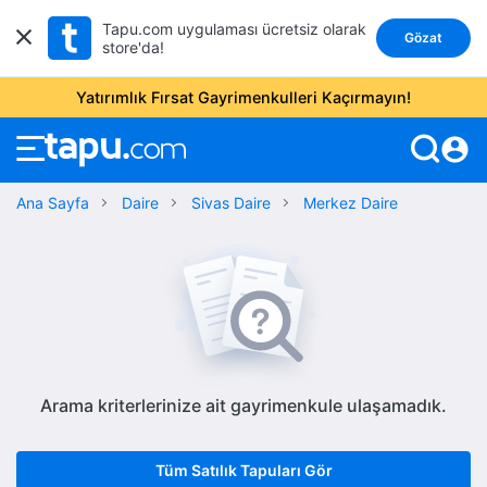
Tapu.com uygulaması ücretsiz olarak
Gözat
store'da!
Yatırımlık Fırsat Gayrimenkulleri Kaçırmayın!
account_circle
Ana Sayfa
Daire
Sivas Daire
Merkez Daire
Arama kriterlerinize ait gayrimenkule ulaşamadık.
Tüm Satılık Tapuları Gör