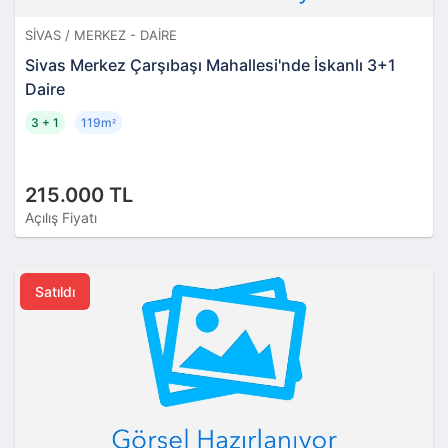
SIVAS / MERKEZ - DAIRE
Sivas Merkez Çarşıbaşı Mahallesi'nde İskanlı 3+1
Daire
3 + 1
119m
²
215.000 TL
Açılış Fiyatı
Satıldı