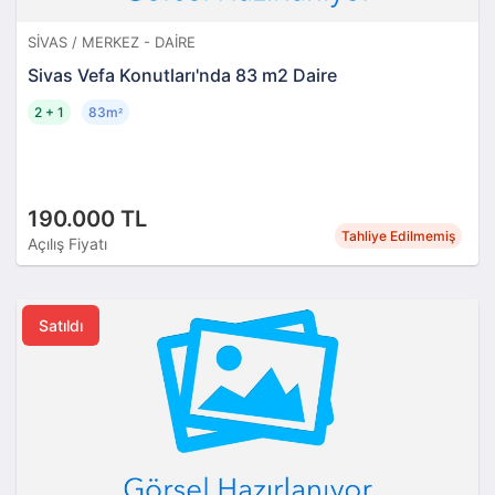
SIVAS / MERKEZ - DAIRE
Sivas Vefa Konutları'nda 83 m2 Daire
2 + 1
83m
²
190.000 TL
Tahliye Edilmemiş
Açılış Fiyatı
Satıldı