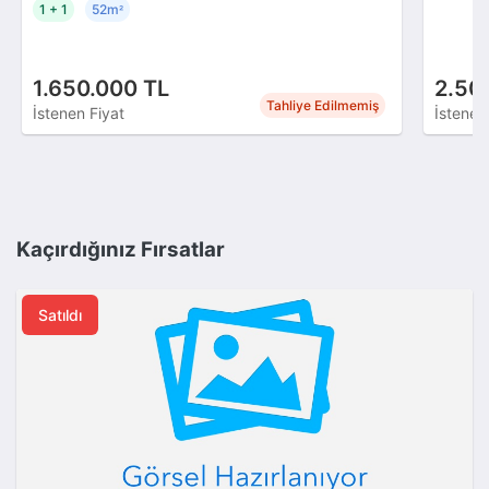
1 + 1
52m
²
1.650.000 TL
2.50
Tahliye Edilmemiş
İstenen Fiyat
İstenen
Kaçırdığınız Fırsatlar
Satıldı