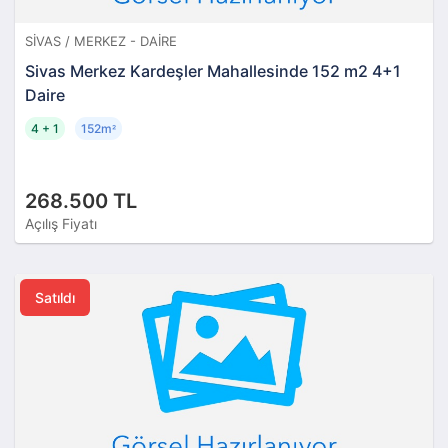
SIVAS / MERKEZ - DAIRE
Sivas Merkez Kardeşler Mahallesinde 152 m2 4+1
Daire
4 + 1
152m
²
268.500 TL
Açılış Fiyatı
Satıldı