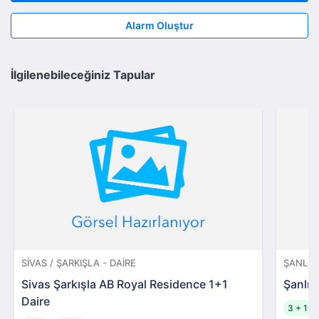
Alarm Oluştur
İlgilenebileceğiniz Tapular
SIVAS / ŞARKIŞLA - DAIRE
ŞANLIUR
Sivas Şarkışla AB Royal Residence 1+1
Şanlıu
Daire
3 + 1