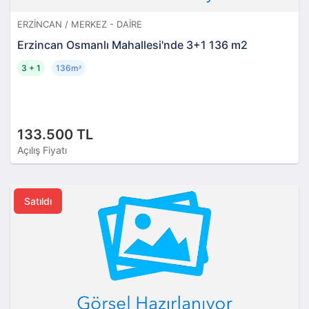
ERZINCAN / MERKEZ - DAIRE
Erzincan Osmanlı Mahallesi'nde 3+1 136 m2
3 + 1
136m
²
133.500 TL
Açılış Fiyatı
Satıldı