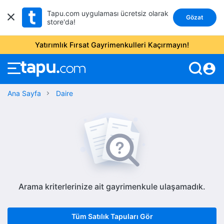
Tapu.com uygulaması ücretsiz olarak
Gözat
store'da!
Yatırımlık Fırsat Gayrimenkulleri Kaçırmayın!
account_circle
Ana Sayfa
Daire
Arama kriterlerinize ait gayrimenkule ulaşamadık.
Tüm Satılık Tapuları Gör