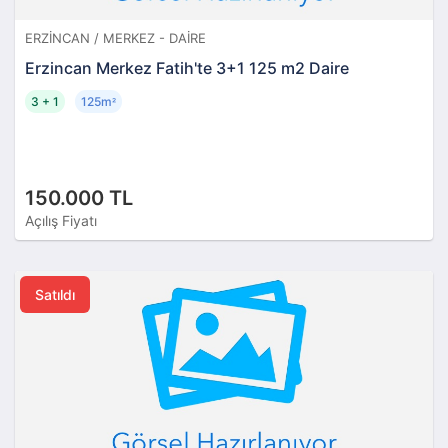
ERZINCAN / MERKEZ - DAIRE
Erzincan Merkez Fatih'te 3+1 125 m2 Daire
3 + 1
125m
²
150.000 TL
Açılış Fiyatı
Satıldı