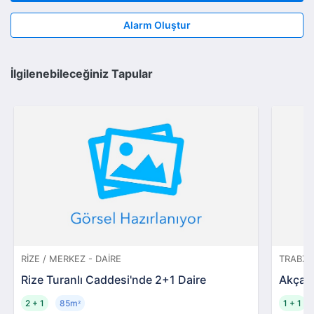
Alarm Oluştur
İlgilenebileceğiniz Tapular
RIZE / MERKEZ - DAIRE
TRABZO
Rize Turanlı Caddesi'nde 2+1 Daire
Akçaab
2 + 1
85m
1 + 1
²