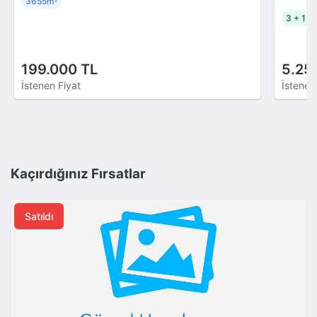
3655m
²
3 + 1
199.000 TL
5.25
İstenen Fiyat
İstenen
Kaçırdığınız Fırsatlar
Satıldı