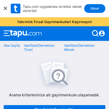
Tapu.com uygulaması ücretsiz olarak
Gözat
store'da!
Yatırımlık Fırsat Gayrimenkulleri Kaçırmayın!
account_circle
Ana Sayfa
Vakıftan/Dernekten
Vakıftan/Dernekten
Ticari
Mersin
Arama kriterlerinize ait gayrimenkule ulaşamadık.