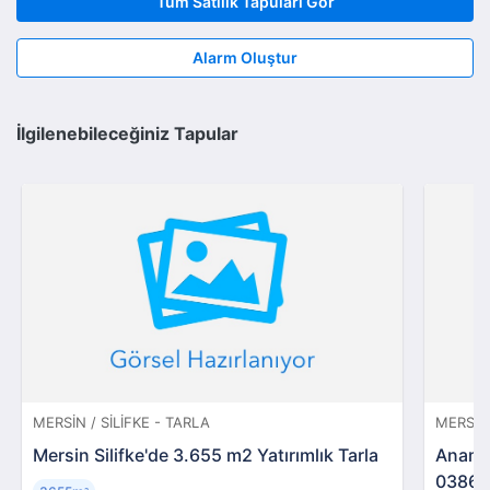
Tüm Satılık Tapuları Gör
Alarm Oluştur
İlgilenebileceğiniz Tapular
MERSIN / SILIFKE - TARLA
MERSIN
Mersin Silifke'de 3.655 m2 Yatırımlık Tarla
Anamur
03866