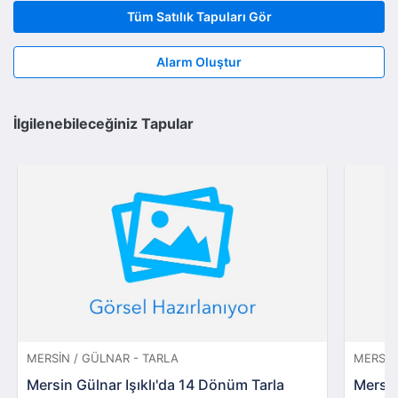
Tüm Satılık Tapuları Gör
Alarm Oluştur
İlgilenebileceğiniz Tapular
MERSIN / GÜLNAR - TARLA
MERSIN 
Mersin Gülnar Işıklı'da 14 Dönüm Tarla
Mersin