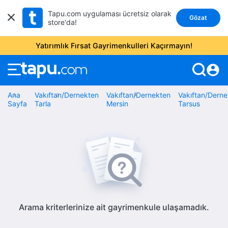
Tapu.com uygulaması ücretsiz olarak
Gözat
store'da!
Yatırımlık Fırsat Gayrimenkulleri Kaçırmayın!
account_circle
Ana
Vakıftan/Dernekten
Vakıftan/Dernekten
Vakıftan/Derne
Sayfa
Tarla
Mersin
Tarsus
Arama kriterlerinize ait gayrimenkule ulaşamadık.