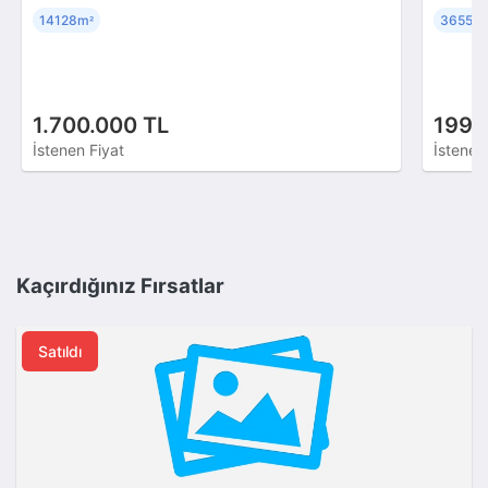
14128m
3655m
²
1.700.000 TL
199.
İstenen Fiyat
İstenen
Kaçırdığınız Fırsatlar
Satıldı